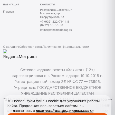
НАВИГАЦИЯ
КОНТАКТЫ
Республика Дагестан, г.
Главная
Махачкала, пр.
Насрутдинова, 1А
+7 (939) 222-71-11, 8
(8722) 66-00-58
istina@etnomediadag.ru
О холдинге
Обратная связь
Политика конфиденциальности
Сетевое издание газеты «Хакикат» (12+)
зарегистрировано в Роскомнадзоре 19.10.2018 г.
Регистрационный номер ЭЛ № ФС 77 — 73996.
Учредитель: ГОСУДАРСТВЕННОЕ БЮДЖЕТНОЕ
УЧРЕЖДЕНИЕ РЕСПУБЛИКИ ДАГЕСТАН
"ЭТНОМЕДИАХОЛДИНГ "ДАГЕСТАН". Главный редактор —
Мы используем файлы cookie для улучшения работы
Гасанов Т. М. Телефон: +79392227111. При использовании
сайта. Продолжая пользоваться сайтом, вы
соглашаетесь с
политикой конфиденциальности
.
материалов сайта активная гиперссылка на hakikat.info