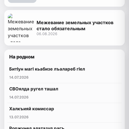
Межевание земельных участков
стало обязательным
06.08.2026
На родном
БитIун магI кьабизе лъалареб гIел
14.07.2026
СВОялда ругел ташал
14.07.2026
Халкъияй комиссар
13.07.2026
Роржунел алатазул рагъ