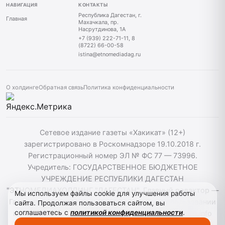
НАВИГАЦИЯ
КОНТАКТЫ
Республика Дагестан, г.
Главная
Махачкала, пр.
Насрутдинова, 1А
+7 (939) 222-71-11, 8
(8722) 66-00-58
istina@etnomediadag.ru
О холдинге
Обратная связь
Политика конфиденциальности
Сетевое издание газеты «Хакикат» (12+)
зарегистрировано в Роскомнадзоре 19.10.2018 г.
Регистрационный номер ЭЛ № ФС 77 — 73996.
Учредитель: ГОСУДАРСТВЕННОЕ БЮДЖЕТНОЕ
УЧРЕЖДЕНИЕ РЕСПУБЛИКИ ДАГЕСТАН
"ЭТНОМЕДИАХОЛДИНГ "ДАГЕСТАН". Главный редактор —
Мы используем файлы cookie для улучшения работы
Гасанов Т. М. Телефон: +79392227111. При использовании
сайта. Продолжая пользоваться сайтом, вы
соглашаетесь с
политикой конфиденциальности
.
материалов сайта активная гиперссылка на hakikat.info
обязательна. ©️ 2018-2023 РД «Сетевое издание