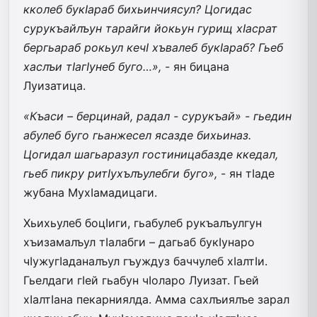
кколеб букIараб бихьинчиясул? Цогидас
сурукъайлъун тарайги йокьун гурищ хIасрат
бергьараб рокьул кечI хъвалеб букIараб? Гьеб
хаслъи тIагIунеб буго…»,
- ян бицана
Луизатица.
«Къаси – берцинай, радал - сурукъай» - гьедин
абулеб буго гьанжесел ясазде бихьиназ.
Цогидал шагьаразул гостиницабазде ккедал,
гьеб пикру ритIухълъулебги буго»,
- ян тIаде
жубана МухIамадицаги.
Хьихьулеб боцIиги, гьабулеб рукъалъулгун
хъизамалъул тIалабги – дагьаб букIунаро
чIужугIаданалъул гъуждуз баччулеб хIалтIи.
Гьелдаги гIей гьабун чIоларо Луизат. Гьей
хIалтIана пекарниялда. Амма сахлъиялъе зарал