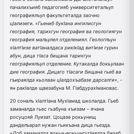
пачалихъияб педагогияб университеталъул
географиялъул факультеталда заочно
цIализеги.
«Гьениб букIана ингилисгун
география, тарихгун география ва геологиягун
география малъулел отделениял. Геологлъун
хIалтIизе ватIаналдаса рикIкIад витIизе гурин
абун, дица тIаса бищана тарихгун
географиялъул отделение. Кутакалда бокьулаан
дие география. Дицаго тIасаги бищана гьеб ва
гъираялда кьолаан цIалдохъабазе дарсалги»
, -
ян ракIалде щвезабуна М. ГIабдурахIмановас.
20 соналъ хIалтIана МухIамад школалда. Гьеб
заманалда гьес гьабуна хъизам – ячана
росуцояй Луизат. Цоцазе рокьунищ
данделъарал нужан гьикъана дица гьезда.
«Доб заманалда вокьи-вокьунгутIиялда бараб