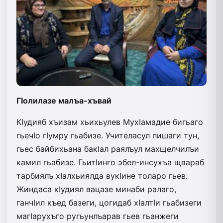
ГIолилазе малъа-хъвай
КIудияб хъизам хьихьулев МухIамадие бигьаго
гьечIо гIумру гьабизе. Учителасул пишаги тун,
гьес байбихьана бакIал раялъул махщелчилъи
камил гьабизе. ГьитIинго эбел-инсухъа щвараб
тарбиялъ хIалхьиялда вукIине толаро гьев.
Жиндаса кIудиял вацазе минаби ралаго,
ганчIил къед базеги, цогидаб хIалтIи гьабизеги
магIарухъго ругьунлъарав гьев гьанжеги