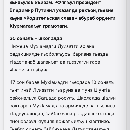
хьихьулеб хъизам. РФялъул президент
Владимир Путинил указалда рекъон, гьезие
кьуна «Родительская слава» абураб орденги
ХIурматалъул грамотаги.
20 соналъ – школалда
Нижеца МухIамадги Луизатги ахIана
редакциялде гьоболлъухъ, баркана гьезда
тIадегIанаб шапакъат ва гьезулгун гара-
чIвариги гьабуна.
47 сон барав МухIамадги гьесдаса 10 соналъ
гьитIинай Луизатги гьаруна ва гIуна ЦIунтIа
районалъул Сагьада росулъ. Школалда цIалун
вахъарав МухIамад ана армиялде ва, гьениса
тIадвуссиндал, байбихьана росдал школалда
пионеразул кIудияв вожатыйлъун хIалтIизе.
Гьебго соналъ байбихьана Дагъистаналъул