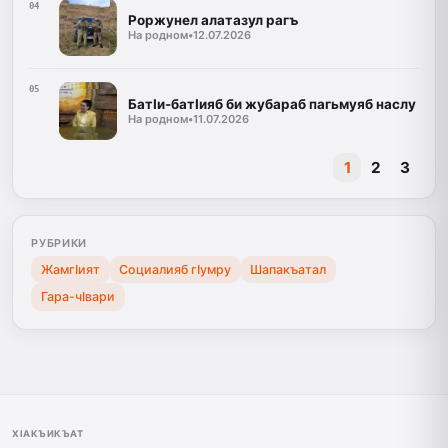
04
Роржунел алатазул рагъ
На родном
•
12.07.2026
05
БатӀи-батӀияб би жубараб пагьмуяб наслу
На родном
•
11.07.2026
1
2
3
РУБРИКИ
ЖамгIият
Социалияб гIумру
Шапакъатал
Гара-чIвари
ХIАКЪИКЪАТ