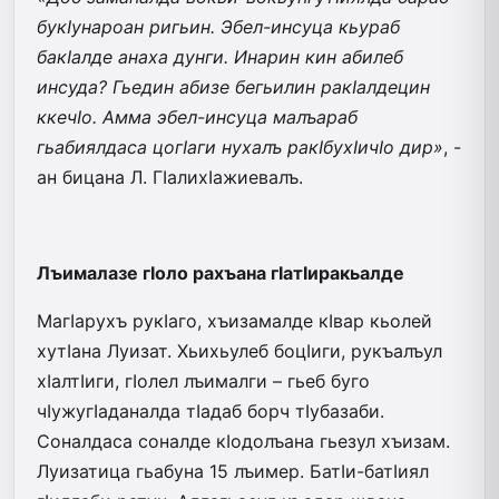
букIунароан ригьин. Эбел-инсуца кьураб
бакIалде анаха дунги. Инарин кин абилеб
инсуда? Гьедин абизе бегьилин ракIалдецин
ккечIо. Амма эбел-инсуца малъараб
гьабиялдаса цогIаги нухалъ ракIбухIичIо дир»
, -
ан бицана Л. ГIалихIажиевалъ.
Лъималазе гIоло рахъана гIатIиракьалде
МагIарухъ рукIаго, хъизамалде кIвар кьолей
хутIана Луизат. Хьихьулеб боцIиги, рукъалъул
хIалтIиги, гIолел лъималги – гьеб буго
чIужугIаданалда тIадаб борч тIубазаби.
Соналдаса соналде кIодолъана гьезул хъизам.
Луизатица гьабуна 15 лъимер. БатIи-батIиял