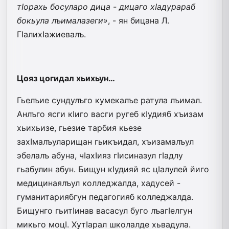
тIорахь босуларо дица - дицаго хIадурараб
бокьула лъималазеги»
, - ян бицана Л.
ГIалихIажиевалъ.
Цояз цогидал хьихьун…
Гьелъие сундулъго кумекалъе ратула лъимал.
Анлъго ясги кIиго васги ругеб кIудияб хъизам
хьихьизе, гьезие тарбия кьезе
захIмалъуларищан гьикъидал, хъизамалъул
эбелалъ абуна, чIахIияз гIисиназул гIадлу
гьабулин абун. Бищун кIудияй яс цIалулей йиго
медицинаялъул колледжалда, хадусей -
гуманитариябгун педагогияб колледжалда.
Бищунго гьитIинав васасул буго лъагIелгун
микьго моцI. ХутIарал школалде хьвадула.