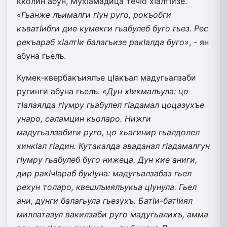
кколин абун, МухIамадица течIо хIалтIизе.
«Гьанже лъималги гIун руго, рокъобги
къватIибги дие кумекги гьабулеб буго гьез. Рес
рекъараб хIалтIи балагьизе ракIалда буго»
, - ян
абуна гьелъ.
Кумек-квербакъиялъе цIакъал мадугьалзаби
ругинги абуна гьелъ.
«Дун хIикмалъула: цо
тIалаялда гIумру гьабулел гIадамал цоцазухъе
унаро, саламцин кьоларо. Нижги
мадугьалзабиги руго, цо хьагинир гьалдолел
хинкIал гIадин. Кутакалда аваданал гIадамалгун
гIумру гьабулеб буго нижеца. Дун кие аниги,
дир ракIчIараб букIуна: мадугьалзабаз гьел
рехун толаро, квешлъиялъукьа цIунула. Гьел
ани, дунги балагьула гьезухъ. БатIи-батIиял
миллатазул вакилзаби руго мадугьалихъ, амма