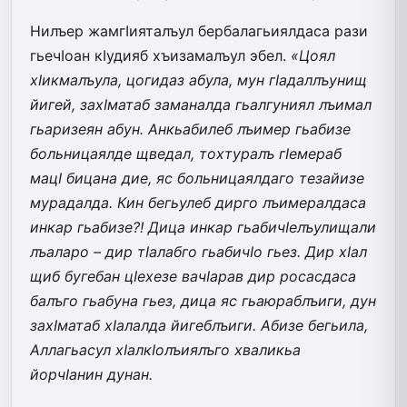
Нилъер жамгIияталъул бербалагьиялдаса рази
гьечIоан кIудияб хъизамалъул эбел.
«Цоял
хIикмалъула, цогидаз абула, мун гIадаллъунищ
йигей, захIматаб заманалда гьалгуниял лъимал
гьаризеян абун. Анкьабилеб лъимер гьабизе
больницаялде щведал, тохтуралъ гIемераб
мацI бицана дие, яс больницаялдаго тезайизе
мурадалда. Кин бегьулеб дирго лъимералдаса
инкар гьабизе?! Дица инкар гьабичIелъулищали
лъаларо – дир тIалабго гьабичIо гьез. Дир хIал
щиб бугебан цIехезе вачIарав дир росасдаса
балъго гьабуна гьез, дица яс гьаюраблъиги, дун
захIматаб хIалалда йигеблъиги. Абизе бегьила,
Аллагьасул хIалкIолъиялъго хваликьа
йорчIанин дунан.