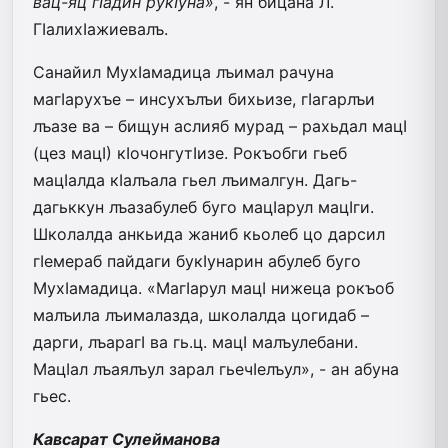
вац-яц гIадин рукIуна»
, - ян бицана Л.
ГIалихIажиевалъ.
Санайил МухIамадица лъимал рачуна
магIарухъе – инсухълъи бихьизе, гIагарлъи
лъазе ва – бищун аслияб мурад – рахьдал мацI
(цез мацI) кIочонгутIизе. Рокъобги гьеб
мацIалда кIалъала гьел лъималгун. Дагь-
дагьккун лъазабулеб буго мацIарул мацIги.
Школалда анкьида жаниб кьолеб цо дарсил
гIемераб пайдаги букIунарин абулеб буго
МухIамадица. «МагIарул мацI нижеца рокъоб
малъила лъималазда, школалда цогидаб –
дарги, лъарагI ва гь.ц. мацI малъулебани.
МацIал лъаялъул зарал гьечIелъул», - ан абуна
гьес.
Кавсарат Сулейманова