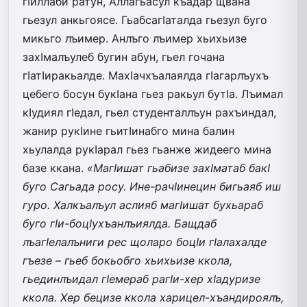
гIиллаби ратун, Аллагьасул къадар щвана
гьезул анкьгоясе. ГьабсагIаталда гьезул буго
микьго лъимер. Анлъго лъимер хьихьизе
захIмалъулеб бугин абун, гьел гочана
гIатIиракьалде. МахIачхъалаялда гIагарлъухъ
цебего босун букIана гьез ракьул бутIа. Лъимал
кIудиял гIедал, гьел студенталлъун рахъиндал,
жанир рукIине гьитIинабго мина балин
хьулалда рукIарал гьез гьанже жидеего мина
базе ккана.
«МагIишат гьабизе захIматаб бакI
буго Сагьада росу. Ине-рачIинецин бигьаяб иш
гуро. Халкъалъул аслияб магIишат бухьараб
буго гIи-боцIухъанлъиялда. Бащдаб
лъагIелалъниги рес щоларо боцIи гIалахалде
гъезе – гьеб бокьобго хьихьизе ккола,
гьединлъидал гIемераб рагIи-хер хIадуризе
ккола. Хер бецизе ккола харицел-хъандироялъ,