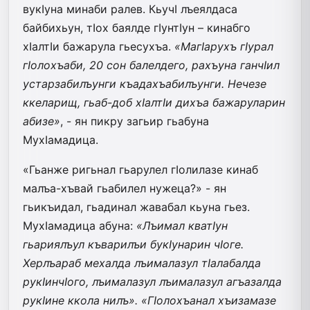
вукIуна минаби ралев. КьучI лъеялдаса
байбихьун, тIох баялде гIунтIун – кинабго
хIалтIи бажарула гьесухъа.
«МагIарухъ гIурал
гIолохъаби, 20 сон балелдего, рахъуна ганчIил
устарзабилъунги къадахъабилъунги. Нечезе
ккеларищ, гьаб-доб хIалтIи дихъа бажаруларин
абизе»
, - ян пикру загьир гьабуна
МухIамадица.
«Гьанже ригьнал гьарулел гIолилазе кинаб
малъа-хъвай гьабилел нужеца?» - ян
гьикъидал, гьадинал жавабал кьуна гьез.
МухIамадица абуна:
«Лъимал кватIун
гьариялъул къварилъи букIунарин чIоге.
Херлъараб мехалда лъималазул тIалабалда
рукIинчIого, лъималазул лъималазул агъазалда
рукIине ккола нилъ». «ГIолохъанал хъизамазе