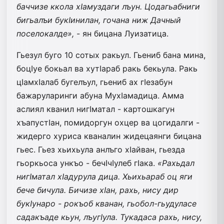
баччизе ккола хIамуздаги лъун. Цодагьабниги
бигьалъи букIинилан, гочана ниж Дачный
поселокалде»,
- ян бицана Луизатица.
Гьезул буго 10 сотых ракьул. Гьениб бана мина,
боцIуе бокьал ва хутIараб ракь бекьула. Ракь
цIамхIалаб бугелъул, гьениб ах гIезабун
бажаруларинги абуна МухIамадица. Амма
аслиял кванил нигIматал - картошкагун
хъапустIан, помидоргун охцер ва цогидалги -
жидерго хуриса кваналин жидецаянги бицана
гьес. Гьез хьихьула анлъго хIайван, гьезда
гьоркьоса ункъо - бечIчIулеб гIака.
«Рахьдал
нигIматал хIадурула дица. Хьихьараб оц яги
бече бичула. Бичизе хIан, рахь, нису дир
букIунаро - рокъоб кванан, гьобол-гьудуласе
садакъаде кьун, лъугIула. Тукадаса рахь, нису,