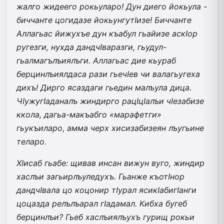
жалго жидеего рокьуларо! Дун диего йокьула -
биччанте цогидазе йокьунгутIизе! Биччанте
Аллагьас йижухъе дун къабул гьайизе аскIор
ругезги, нухда дандчIваразги, гьудул-
гьалмагълъиялъги. Аллагьас дие кьураб
берцинлъиялдаса рази гьечIев чи валагьугеха
дихъ! Дирго ясаздаги гьедин малъула дица.
ЧIужугIаданалъ жиндирго рацIцIалъи чIезабизе
ккола, дагьа-макъабго «марафетги»
гьукъиларо, амма черх хисизабизеян лъугьине
теларо.
ХIисаб гьабе: щивав инсан вижун вуго, жиндир
хаслъи загьирлъуледухъ. Гьанже къотIнор
дандчIвала цо коцонир тIурал ясикIабигIанги
цоцазда релълъарал гIадамал. Кибха бугеб
берцинлъи? Гьеб хаслъиялъухъ гурищ рокьи