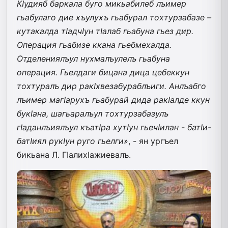
КIудияб баркала буго микьабилеб лъимер
гьабулаго дие хъулухъ гьабурал тохтурзабазе –
кутакалда тIадчIун тIалаб гьабуна гьез дир.
Операция гьабизе ккана гьебмехалда.
Отделениялъул нухмалъулелъ гьабуна
операция. Гьелдаги бицана дица цебеккун
тохтуралъ дир ракIхвезабураблъиги. Анлъабго
лъимер магIарухъ гьабурай дида ракIалде ккун
букIана, шагьаралъул тохтурзабазулъ
гIаданлъиялъул къатIра хутIун гьечIилан - батIи-
батIиял рукIун руго гьелги»
, - ян ургъел
бикьана Л. ГIалихIажиевалъ.