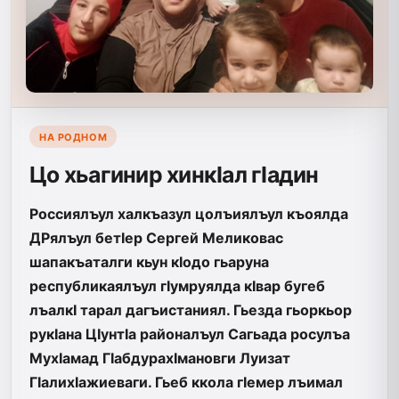
НА РОДНОМ
Цо хьагинир хинкIал гIадин
Россиялъул халкъазул цолъиялъул къоялда
ДРялъул бетIер Сергей Меликовас
шапакъаталги кьун кIодо гьаруна
республикаялъул гIумруялда кIвар бугеб
лъалкI тарал дагъистаниял. Гьезда гьоркьор
рукIана ЦIунтIа районалъул Сагьада росулъа
МухIамад ГIабдурахIмановги Луизат
ГIалихIажиеваги. Гьеб ккола гIемер лъимал