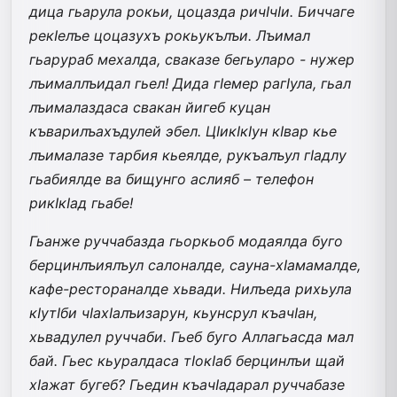
дица гьарула рокьи, цоцазда ричIчIи. Биччаге
рекIелъе цоцазухъ рокьукълъи. Лъимал
гьарураб мехалда, сваказе бегьуларо - нужер
лъималлъидал гьел! Дида гIемер рагIула, гьал
лъималаздаса свакан йигеб куцан
къварилъахъдулей эбел. ЦIикIкIун кIвар кье
лъималазе тарбия кьеялде, рукъалъул гIадлу
гьабиялде ва бищунго аслияб – телефон
рикIкIад гьабе!
Гьанже руччабазда гьоркьоб модаялда буго
берцинлъиялъул салоналде, сауна-хIамамалде,
кафе-рестораналде хьвади. Нилъеда рихьула
кIутIби чIахIалъизарун, кьунсрул къачIан,
хьвадулел руччаби. Гьеб буго Аллагьасда мал
бай. Гьес кьуралдаса тIокIаб берцинлъи щай
хIажат бугеб? Гьедин къачIадарал руччабазе