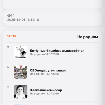
14
2025-12-01 16:12:10
ЛЕНТА
На родном
01
БитIун магI кьабизе лъалареб гIел
На родном
•
14.07.2026
02
СВОялда ругел ташал
На родном
•
14.07.2026
03
Халкъияй комиссар
На родном
•
13.07.2026