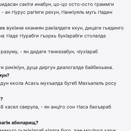
идасан сакIги инабун, цо-цо осто-осто граммги
- ан гIурус рагIиги рехун, гIанкIуялъ мугь гIадин
Iев вукIине кканиян ракIалдеги ккун, дицаги гьединго
на тIаде тIурабги гъоркь букIарабги столалде
разуму, - ян дидаги тенкезабун, чIухIараб
ги рикIкIун, дуца диргун диалогалде байбихьана.
мун?
о, дун ккола Асахъ мухъалда бугеб Махъалалъ росу
р?
 хасел сверула, - ян анцIго сон тIаса бахъараб
 рагIи абиларищ?
 микьго гьакIкIараб кIалги буго, дие моцIрол харж