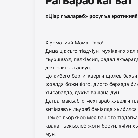
Рагьараб кагъат
«ЦIар лъалареб» росулъа эротикияй
ХIурматияй Мама-Роза!
Дица цIакъго тIадчIун, мухIканго ха
гъурщазул, палхIасил, радал яхъара
деятельносталъул.
Цо кибего берги-кверги щолев бахьи
жоялда божичIого, дирго беразда би
хIисабалда, духъе вачIана дун.
Дагьа-макъабго мехтараб ххвелги гьа
витIизавун лъураб бакIалда хьибилса 
ГIемер гьоркьоб мех бачIого тIадагь
квана-гьекъолеб жоги босун, ячIун х
мун.