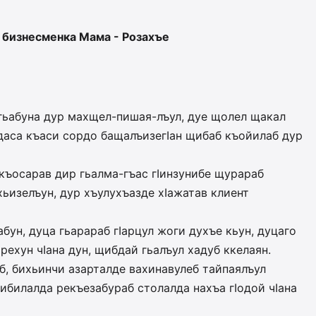
 бизнесменка Мама - Розахъе
л гьабуна дур махщел-пишая-лъул, дуе щолел щакал
лдаса къаси сордо бащалъизегIан щибаб къойилаб дур
къосарав дир гьалма-гъас гIинзунибе щурараб
хьизелъун, дур хъулухъазде хIажатав клиент
бун, дуца гьарараб гIарцул жоги духъе кьун, дуцаго
рехун чIана дун, щибдай гьалъул хадуб ккелаян.
аб, бихьинчи азарталде вахинавулеб тайпаялъул
ьибилалда рекъезабураб столалда нахъа гIодой чIана