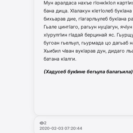
Мун аралдаса нахъе гIонкIкIол картIи
бана дица. ХIалакун кIетIолеб букIан
бихьарав дие, гIагарлъулеб букIана р
Гьале цинтIаго, рагьун нуцIагун, ячI
хIурулгIин гIадай берцинай яс. Гьур
бугоан гьелъул, гьурмада цо дагьаб н
Хьибил чIван вукIарав дун, дидаго лъа
батана кIалги.
(Хадусеб букIине бегьула балагьила)
2
2020-02-03 07:20:44