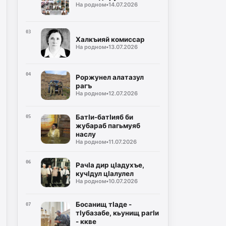
На родном
•
14.07.2026
03
Халкъияй комиссар
На родном
•
13.07.2026
04
Роржунел алатазул
рагъ
На родном
•
12.07.2026
БатӀи-батӀияб би
05
жубараб пагьмуяб
наслу
На родном
•
11.07.2026
06
РачIа дир цIадухъе,
кучIдул цIалулел
На родном
•
10.07.2026
Босанищ тIаде -
07
тIубазабе, кьунищ рагIи
- ккве