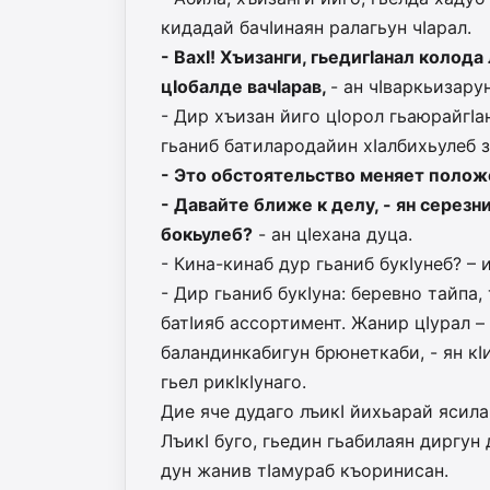
кидадай бачIинаян ралагьун чIарал.
- ВахI! Хъизанги, гьедигIанал колод
цIобалде вачIарав,
- ан чIваркьизару
- Дир хъизан йиго цIорол гьаюрайгIа
гьаниб батилародайин хIалбихьулеб з
- Это обстоятельство меняет полож
- Давайте ближе к делу, - ян серезн
бокьулеб?
- ан цIехана дуца.
- Кина-кинаб дур гьаниб букIунеб? – 
- Дир гьаниб букIуна: беревно тайпа, 
батIияб ассортимент. Жанир цIурал – 
баландинкабигун брюнеткаби, - ян кIи
гьел рикIкIунаго.
Дие яче дудаго лъикI йихьарай ясилан
ЛъикI буго, гьедин гьабилаян диргун 
дун жанив тIамураб къоринисан.