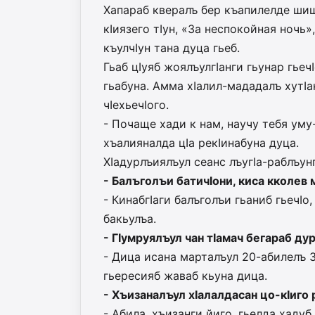
Хапараб квералъ бер къапилелде шиш
кIиязего тIун, «За неспокойная ночь», 
къулчIун тана дуца гьеб.
Гьаб цIуяб жоялъулгIанги гьунар гьеч
гьабуна. Амма хIалил-мададалъ хутIа
чIехьечIого.
- Почаще хади к нам, научу тебя уму-
хъалияналда цIа рекIинабуна дуца.
ХIадурлъиялъул сеанс лъугIа-раблъун
- Балъголъи батичIони, киса кколев 
- КинабгIаги балъголъи гьаниб гьечI
бакьулъа.
- ГIумруялъул чан тIамач бегараб ду
- Дица исана марталъул 20-абилелъ 38
гьересияб жаваб кьуна дица.
- Хъизаналъул хIалалдасан цо-кIиго
- Абила, хъизанги йиго, гьелда хадуб