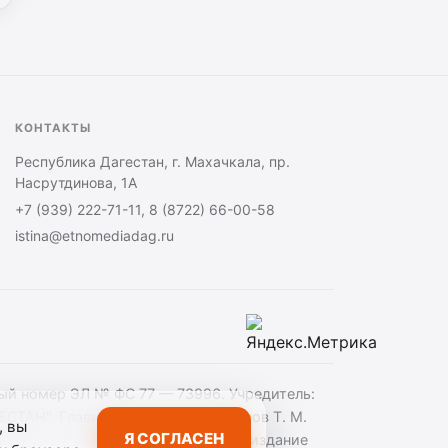
КОНТАКТЫ
Республика Дагестан, г. Махачкала, пр.
Насрутдинова, 1А
+7 (939) 222-71-11, 8 (8722) 66-00-58
istina@etnomediadag.ru
ный номер ЭЛ № ФС 77 — 73996. Учредитель:
". Главный редактор — Гасанов Т. М.
, вы
Я СОГЛАСЕН
ательна. ©️ 2018-2023 РД «Сетевое издание