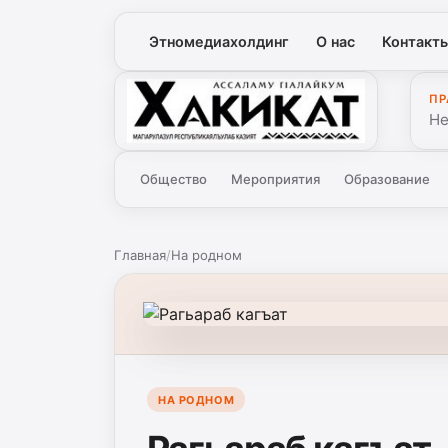
Этномедиахолдинг
О нас
Контакт
ПР
Хакикат
Не
Общество
Мероприятия
Образование
Главная
/
На родном
НА РОДНОМ