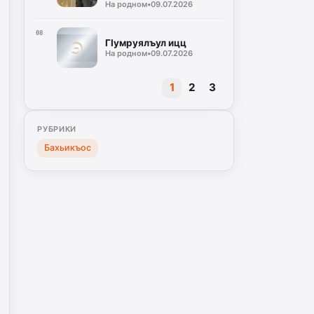
На родном
•
09.07.2026
08
ГIумруялъул ицц
На родном
•
09.07.2026
1
2
3
РУБРИКИ
Бахьикъос