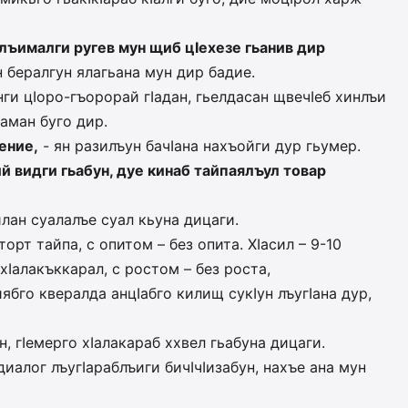
а лъималги ругев мун щиб цIехезе гьанив дир
н бералгун ялагьана мун дир бадие.
нги цIоро-гъорорай гIадан, гьелдасан щвечIеб хинлъи
аман буго дир.
ение,
- ян разилъун бачIана нахъойги дур гьумер.
ий видги гьабун, дуе кинаб тайпаялъул товар
илан суалалъе суал кьуна дицаги.
торт тайпа, с опитом – без опита. ХIасил – 9-10
хIалакъккарал, с ростом – без роста,
ябго квералда анцIабго килищ сукIун лъугIана дур,
, гIемерго хIалакараб ххвел гьабуна дицаги.
диалог лъугIараблъиги бичIчIизабун, нахъе ана мун