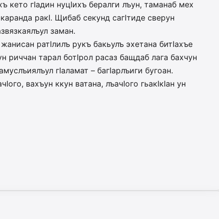
хъ кето гIадин нуцIихъ бералги лъун, таманаб мех
а каранда ракI. Щибаб секунд сагIтиде сверун
азвязкаялъул заман.
ун жанисан ратIлилъ рукъ бакьулъ эхетана битIахъе
щун риччан тарал ботIрол расаз бащдаб лага бахчун
амуслъиялъул гIаламат – багIарлъиги бугоан.
чIого, вахъун ккун ватана, лъачIого гьакIкIан ун