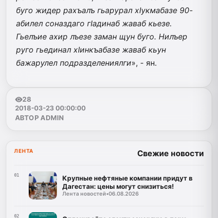
буго жидер рахъалъ гьарурал хIукмабазе 90-
абилел соназдаго гIадинаб жаваб кьезе.
Гьелъие ахир лъезе заман щун буго. Нилъер
руго гьединал хIинкъабазе жаваб кьун
бажарулел подразделениялги
», - ян.
28
2018-03-23 00:00:00
АВТОР ADMIN
ЛЕНТА
Свежие новости
01
Крупные нефтяные компании придут в
Дагестан: цены могут снизиться!
Лента новостей
•
06.08.2026
02