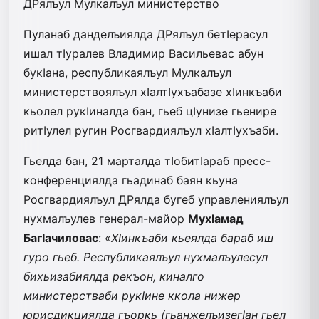
ДРялъул Мулкалъул министерство
Пуланаб данделъиялда ДРялъул бетIерасул
ишал тIуралев Владимир Васильевас абун
букIана, республикаялъул Мулкалъул
министерствоялъул хIалтIухъабазе хIинкъаби
кьолел рукIиналда бан, гьеб цIунизе гьенире
ритIулел ругин Росгвардиялъул хIалтIухъаби.
Гьелда бан, 21 марталда тIобитIараб пресс-
конференциялда гьадинаб баян кьуна
Росгвардиялъул ДРялда бугеб управлениялъул
нухмалъулев генерал-майор
МухIамад
БагIачиловас
: «
ХIинкъаби кьеялда бараб иш
гуро гьеб. Республикаялъул нухмалъулесул
бихьизабиялда рекъон, киналго
министерстваби рукIине ккола нижер
юрисдикциялда гъоркь (гьанжелъизегIан гьел