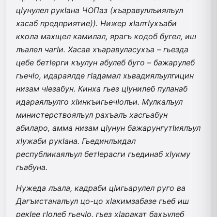
цIунулел рукIана ЧОПаз (хъаравуллъиялъул
хасаб предприятие)). Нижер хIалтIухъаби
ккола махщел камилал, ярагъ кодоб бугел, иш
лъалел чагIи. Хасав хъаравуласухъа – гьезда
цебе бетIерги къулун абулеб буго – бажарулеб
гьечIо, идараялде гIадамал хьвадиялъулгицин
низам чIезабун. Кинха гьез цIунилеб пуланаб
идараялъулго хIинкъигьечIолъи. Мулкалъул
министерствоялъул рахъалъ хасгьабун
абиларо, амма низам цIунун бажарунгутIиялъул
хIужаби рукIана. Гьединлъидал
республикаялъул бетIерасги гьединаб хIукму
гьабуна.
Нужеда лъала, кадраби цIигьарулел руго ва
Дагъистаналъул цо-цо хIакимзабазе гьеб иш
рекIее гIолеб гьечIо, гьез хIаракат бахъулеб