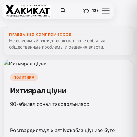
12+
ПРАВДА БЕЗ КОМПРОМИССОВ
Независимый взгляд на актуальные события,
общественные проблемы и решения власти.
ПОЛИТИКА
Ихтиярал цIуни
90-абилел сонал такрарлъиларо
Росгвардиялъул хIалтIухъабаз цIунизе буго