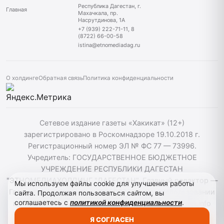
Республика Дагестан, г.
Главная
Махачкала, пр.
Насрутдинова, 1А
+7 (939) 222-71-11, 8
(8722) 66-00-58
istina@etnomediadag.ru
О холдинге
Обратная связь
Политика конфиденциальности
Сетевое издание газеты «Хакикат» (12+)
зарегистрировано в Роскомнадзоре 19.10.2018 г.
Регистрационный номер ЭЛ № ФС 77 — 73996.
Учредитель: ГОСУДАРСТВЕННОЕ БЮДЖЕТНОЕ
УЧРЕЖДЕНИЕ РЕСПУБЛИКИ ДАГЕСТАН
"ЭТНОМЕДИАХОЛДИНГ "ДАГЕСТАН". Главный редактор —
Мы используем файлы cookie для улучшения работы
Гасанов Т. М. Телефон: +79392227111. При использовании
сайта. Продолжая пользоваться сайтом, вы
соглашаетесь с
политикой конфиденциальности
.
материалов сайта активная гиперссылка на hakikat.info
обязательна. ©️ 2018-2023 РД «Сетевое издание
Я СОГЛАСЕН