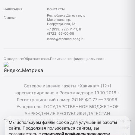
НАВИГАЦИЯ
КОНТАКТЫ
Республика Дагестан, г.
Главная
Махачкала, пр.
Насрутдинова, 1А
+7 (939) 222-71-11, 8
(8722) 66-00-58
istina@etnomediadag.ru
О холдинге
Обратная связь
Политика конфиденциальности
Сетевое издание газеты «Хакикат» (12+)
зарегистрировано в Роскомнадзоре 19.10.2018 г.
Регистрационный номер ЭЛ № ФС 77 — 73996.
Учредитель: ГОСУДАРСТВЕННОЕ БЮДЖЕТНОЕ
УЧРЕЖДЕНИЕ РЕСПУБЛИКИ ДАГЕСТАН
"ЭТНОМЕДИАХОЛДИНГ "ДАГЕСТАН". Главный редактор —
Мы используем файлы cookie для улучшения работы
Гасанов Т. М. Телефон: +79392227111. При использовании
сайта. Продолжая пользоваться сайтом, вы
соглашаетесь с
политикой конфиденциальности
.
материалов сайта активная гиперссылка на hakikat.info