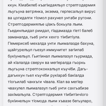
ккун. КIиабилеб къагIидаялъул стрептодермия
лъугьуна ветрянка, экзема, герпесалъул вирус
ва цогидалги тIомол рахунел унтаби ругони.
Стрептодермиялъе цIакъ бокьула лъим.
Гьединлъидал риидал, гIадамазда гIетI балеб
заманалда, гьеб унти хехго тIибитIула.
ГIемерисеб мехалда унти лъималазде бахуна,
щайгурелъул гьезул иммунитет загIипаб
букIунелъул. ГьитIинал лъималазул гьурмада,
ай кIалалда сверун ва мегIералда гъоркь
лъугьуна стрептококкалъул къучIби. Дагь-
дагьккун гьел къучIби рукIараб бакIалда
тIогьилаб чанхъги чIвала. КIал ва мегIер
чвахулел лъималазул гьеб унти сахгьабизе
захIмалъула. Стрептодермия тIибитIичIого
букIинелъун тIомода лъим хъвазе бегьуларо,