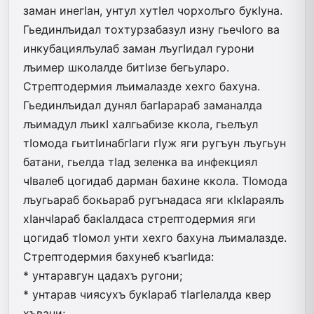
заман инегIан, унтул хутIел чорхолъго букIуна.
Гьединлъидал тохтурзабазул изну гьечIого ва
инкубациялъулаб заман лъугIидал гурони
лъимер школалде битIизе бегьуларо.
Стрептодермия лъималазде хехго бахуна.
Гьединлъидал дунял багIарараб заманалда
лъимадул лъикI халгьабизе ккола, гьелъул
тIомода гьитIинабгIаги гIуж яги ругъун лъугьун
батани, гьелда тIад зеленка ва инфекциял
чIвалеб цогидаб дарман бахине ккола. ТIомода
лъугьараб бокьараб ругънадаса яги кIкIараялъ
хIанчIараб бакIалдаса стрептодермия яги
цогидаб тIомол унти хехго бахуна лъималазде.
Стрептодермия бахунеб къагIида:
* унтаравгун цадахъ ругони;
* унтарав чиясухъ букIараб тIагIелалда квер
хъвани;