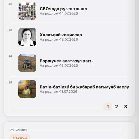
02
СВОялда ругел ташал
На родном
•
14.07.2026
03
Халкъияй комиссар
На родном
•
13.07.2026
04
Роржунел алатазул рагъ
На родном
•
12.07.2026
05
БатӀи-батӀияб би жубараб пагьмуяб наслу
На родном
•
11.07.2026
1
2
3
РУБРИКИ
Сахлъи