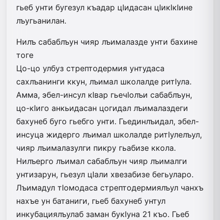
гьеб унти бугезул къадар цIидасан цIикIкIине
лъугьанилан.
Нилъ сабаблъун чияр лъималазде унти бахине
тоге
Цо-цо улбуз стрептодермия унтудаса
сахлъанинги ккун, лъимал школалде ритIула.
Амма, эбел-инсул кIвар гьечIолъи сабаблъун,
цо-кIиго анкьидасан цогидал лъималаздеги
бахунеб буго гьебго унти. Гьединлъидал, эбел-
инсуца жидерго лъимал школалде ритIулелъул,
чияр лъималазулги пикру гьабизе ккола.
Нилъерго лъимал сабаблъун чияр лъималги
унтизарун, гьезул цIали хвезабизе бегьуларо.
Лъимадул тIомодаса стрептодермиялъул чанхъ
нахъе ун батаниги, гьеб бахунеб унтул
инкубациялъулаб заман букIуна 21 къо. Гьеб