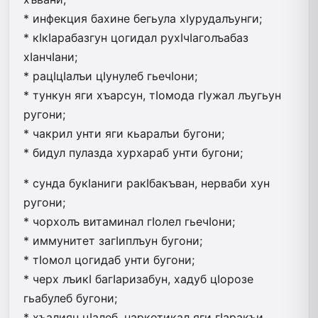
* инфекция бахине бегьула хIур­у­далъунги;
* кIкIарабазгун цогидал рухI­чIа­голъабаз
хIанчIани;
* рацIцIалъи цIунулеб гьечIони;
* тункун яги хъарсун, тIомода гIу­жал лъугьун
ругони;
* чакрил унти яги кьаралъи бугони;
* бидул пулазда хурхараб унти бугони;
* сунда букIаниги ракIбакъван, нерваби хун
ругони;
* чорхолъ витаминал гIолел гьечIони;
* иммунитет загIиплъун бугони;
* тIомол цогидаб унти бугони;
* черх лъикI багIаризабун, хадуб цIорозе
гьабулеб бугони;
* хъалиян цIалеб, наркотикал яги гIаракъи