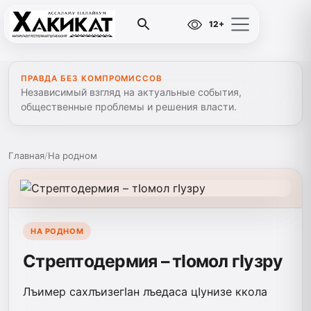
12+
ПРАВДА БЕЗ КОМПРОМИССОВ
Независимый взгляд на актуальные события,
общественные проблемы и решения власти.
Главная
/
На родном
НА РОДНОМ
Стрептодермия – тIомол гIузру
Лъимер сахлъизегIан лъедаса цIунизе ккола