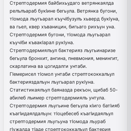
Стрептодермия байбихьудаго ветрянкаялда
релълъараб букIине бегьула. Ветрянка бугони,
тIомода лъугьарал къучIбузулъ хьверд букIуна,
ва гьел, квер хъваницин, бигьаго рихъун уна.
Стрептодермия бугони, тIомода лъугьарал
къучIби къвакIарал рукIуна.
Стрептодермиялъул бактерияз лъу­­гьинаризе
бегьула бронхит, ангина, пневмония, менингит,
скарлатина ва цогидалги унтаби.
ГIемерисел тIомол унтаби стрептококкалъул
бактерияздалъун лъугьарал рукIуна.
Статистикаялъул баяназда рекъон, щибаб 50-
абилеб лъимер стрептодермиялъ унтула.
Стрептодермия лъугьине бегьула кIиго батIияб
къагIидаялдалъун: тIоцебесеб къагIидаялъул
стрепто­дермия лъугьуна тIомода лъураб
гIужалда тIаде стрептококка­лъул бактерия