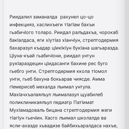
Риидалил заманалда рахунел цо-цо
инфекцияз, хаслихъеги тIагIам бахъи
гьабичIого толаро. Риидал ралъдахъа, чорокаб
бакIалдаса, яги хIутIаз хIанчIун, стрептодермия
бахаразул къадар цIикIкIун букIана шагьаразда.
ЦIуна-къай гьабичIони, риидал унтун
рукIараздецин цIидасанги бахине рес буго
гьебго унти. Стрептодермия ккола тIомол
унти, гьеб бахуна бокьарав чиясде. Амма
гIемерисеб мехалда лъимал унтула.
МахIачхъалаялъул лъималазул щуабилеб
поликлиникаялъул педиатр ПатIимат
МухIамадовалъ бицана стрептодермия жеги
тIагIун гьечIин. Хасго лъимал школалде ва
ясли-ахазде хьвадизе байбихьаралдаса нахъе,