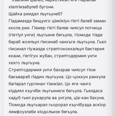
хIалтIизабулеб бугони.
Щайха риидал лъугьунеб?
ГIадамазда бищунго цIикIкIун гIетI балеб заман
ккола рии. ГIемер гIетI балев чиясул потница
(гIетIул унти) лъугьине бегьула, тIомоде тIаде
бараб жоялъул гIисинаб чанхъги лъугьуна. Гьел
гIисинал гIужазде стрептококкалъул бактерия
ккани, гIетIгун жубан, стрептодермия унти
хехго лъугьуна.
Стрептодермия унти бахарав чиясул тIом
бакъвараб гIадин лъугьуна. Цо-цоккун раккула
багIарал гургинал тIанкIал. Цо яги чанго
кIудиял къучIби лъугьинеги бегьула. Гьелдаса
хадуб гьел рукарула ва унтула, цIа-кан бахуна.
ТIомода лъугьарал гьорорал къучIбузда аскIор
лимфоузлаби кIодолъизе бегьула.