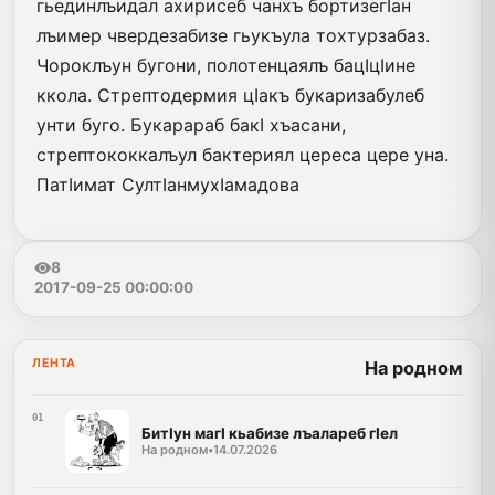
гьединлъидал ахирисеб чанхъ бортизегIан
лъимер чвердезабизе гьукъула тохтурзабаз.
Чороклъун бугони, полотенцаялъ бацIцIине
ккола. Стрептодермия цIакъ букаризабулеб
унти буго. Букарараб бакI хъасани,
стрептококкалъул бактериял цереса цере уна.
ПатIимат СултIанмухIамадова
8
2017-09-25 00:00:00
ЛЕНТА
На родном
01
БитIун магI кьабизе лъалареб гIел
На родном
•
14.07.2026