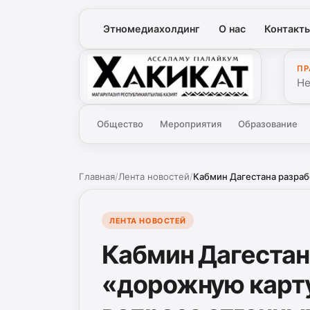
Этномедиахолдинг
О нас
Контакт
ПР
Хакикат
Не
Общество
Мероприятия
Образование
Главная
/
Лента новостей
/
Кабмин Дагестана разраб
ЛЕНТА НОВОСТЕЙ
Кабмин Дагестан
«дорожную карту