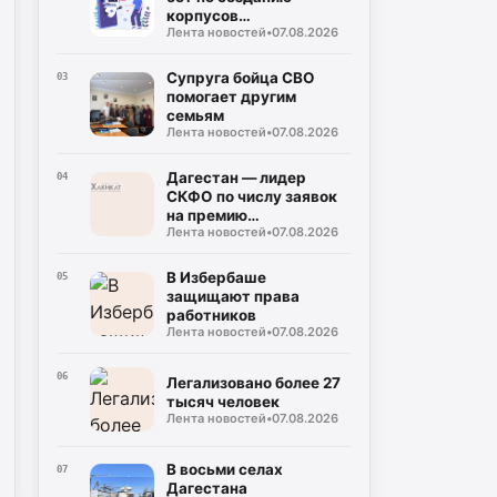
корпусов
Лента новостей
•
07.08.2026
национальных языков
народов Дагестана
Супруга бойца СВО
03
помогает другим
семьям
Лента новостей
•
07.08.2026
Дагестан — лидер
04
СКФО по числу заявок
на премию
Лента новостей
•
07.08.2026
«Знание.Премия —
2026»
В Избербаше
05
защищают права
работников
Лента новостей
•
07.08.2026
06
Легализовано более 27
тысяч человек
Лента новостей
•
07.08.2026
В восьми селах
07
Дагестана