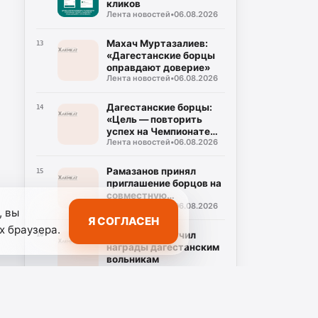
кликов
Лента новостей
•
06.08.2026
Махач Муртазалиев:
13
«Дагестанские борцы
оправдают доверие»
Лента новостей
•
06.08.2026
Дагестанские борцы:
14
«Цель — повторить
успех на Чемпионате
Лента новостей
•
06.08.2026
мира»
Рамазанов принял
15
приглашение борцов на
совместную
Лента новостей
•
06.08.2026
тренировку
, вы
Я СОГЛАСЕН
х браузера.
Рамазанов вручил
16
награды дагестанским
вольникам
Лента новостей
•
06.08.2026
Аида Касумова: «Школа
17
— не препятствие на