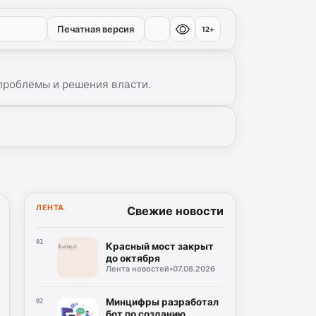
Печатная версия
12+
проблемы и решения власти.
ЛЕНТА
Свежие новости
01
Красный мост закрыт
до октября
Лента новостей
•
07.08.2026
Минцифры разработал
02
бот по созданию