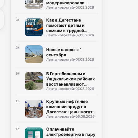
модернизировали
Лента новостей
•
07.08.2026
подстанцию
Как в Дагестане
08
помогают детям и
семьям в трудной
Лента новостей
•
07.08.2026
ситуации
09
Новые школы к 1
сентября
Лента новостей
•
07.08.2026
В Гергебильском и
10
Унцукульском районах
восстанавливают
Лента новостей
•
07.08.2026
дороги
Крупные нефтяные
11
компании придут в
Дагестан: цены могут
Лента новостей
•
06.08.2026
снизиться!
Оплачивайте
12
электроэнергию в пару