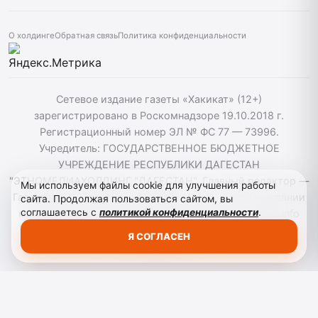
О холдинге
Обратная связь
Политика конфиденциальности
Сетевое издание газеты «Хакикат» (12+)
зарегистрировано в Роскомнадзоре 19.10.2018 г.
Регистрационный номер ЭЛ № ФС 77 — 73996.
Учредитель: ГОСУДАРСТВЕННОЕ БЮДЖЕТНОЕ
УЧРЕЖДЕНИЕ РЕСПУБЛИКИ ДАГЕСТАН
"ЭТНОМЕДИАХОЛДИНГ "ДАГЕСТАН". Главный редактор —
Мы используем файлы cookie для улучшения работы
Гасанов Т. М. Телефон: +79392227111. При использовании
сайта. Продолжая пользоваться сайтом, вы
соглашаетесь с
политикой конфиденциальности
.
материалов сайта активная гиперссылка на hakikat.info
обязательна. ©️ 2018-2023 РД «Сетевое издание
Я СОГЛАСЕН
«Хакикат».