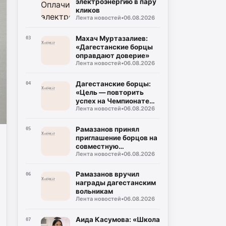
электроэнергию в пару
кликов
Лента новостей
•
06.08.2026
Махач Муртазалиев:
03
«Дагестанские борцы
оправдают доверие»
Лента новостей
•
06.08.2026
Дагестанские борцы:
04
«Цель — повторить
успех на Чемпионате
Лента новостей
•
06.08.2026
мира»
Рамазанов принял
05
приглашение борцов на
совместную
Лента новостей
•
06.08.2026
тренировку
Рамазанов вручил
06
награды дагестанским
вольникам
Лента новостей
•
06.08.2026
Аида Касумова: «Школа
07