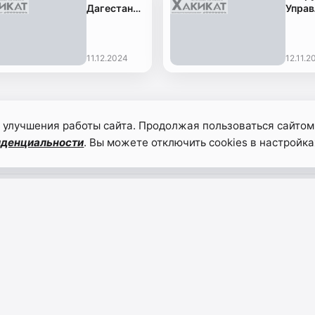
Дагестане
Управ
Россельхознадзором
Россе
проконтролирован
пров
вывоз
рейды
11.12.2024
12.11.2
более 56
мест
тысяч
прове
живых
сельс
животных
ярма
 улучшения работы сайта. Продолжая пользоваться сайтом
иденциальности
. Вы можете отключить cookies в настройка
НАВИГАЦИЯ
бщественные
Главная