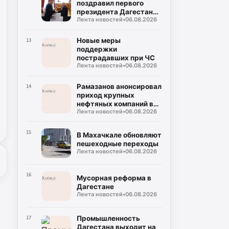
поздравил первого
президента Дагестана
Лента новостей
•
06.08.2026
Муху Алиева с днём
рождения
Новые меры
13
поддержки
пострадавших при ЧС
Лента новостей
•
06.08.2026
Рамазанов анонсировал
14
приход крупных
нефтяных компаний в
Лента новостей
•
06.08.2026
Дагестан
15
В Махачкале обновляют
пешеходные переходы
Лента новостей
•
06.08.2026
16
Мусорная реформа в
Дагестане
Лента новостей
•
06.08.2026
Промышленность
17
Дагестана выходит на