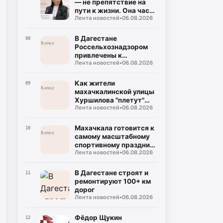
— не препятствие на
пути к жизни. Она часть
Лента новостей
•
06.08.2026
подготовки к этой
жизни»
В Дагестане
08
Россельхознадзором
привлечены к
Лента новостей
•
06.08.2026
ответственности 22
заведения общепита
Как жители
09
махачкалинской улицы
Хуршилова "плетут"
Лента новостей
•
06.08.2026
победу
Махачкала готовится к
10
самому масштабному
спортивному празднику
Лента новостей
•
06.08.2026
года
В Дагестане строят и
11
ремонтируют 100+ км
дорог
Лента новостей
•
06.08.2026
Фёдор Щукин
12