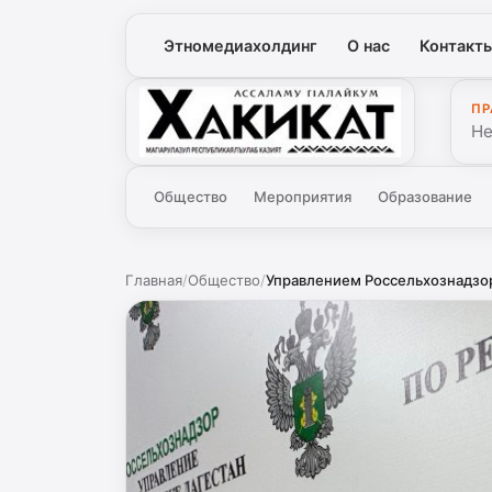
Этномедиахолдинг
О нас
Контакт
ПР
Хакикат
Не
Общество
Мероприятия
Образование
Главная
/
Общество
/
Управлением Россельхознадзор