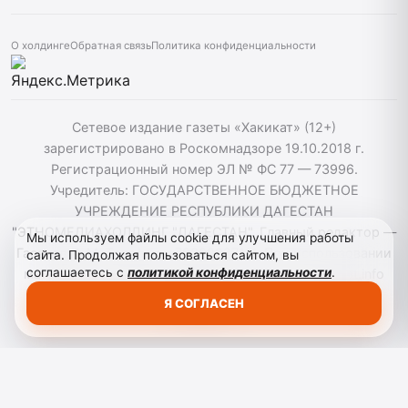
О холдинге
Обратная связь
Политика конфиденциальности
Сетевое издание газеты «Хакикат» (12+)
зарегистрировано в Роскомнадзоре 19.10.2018 г.
Регистрационный номер ЭЛ № ФС 77 — 73996.
Учредитель: ГОСУДАРСТВЕННОЕ БЮДЖЕТНОЕ
УЧРЕЖДЕНИЕ РЕСПУБЛИКИ ДАГЕСТАН
"ЭТНОМЕДИАХОЛДИНГ "ДАГЕСТАН". Главный редактор —
Мы используем файлы cookie для улучшения работы
Гасанов Т. М. Телефон: +79392227111. При использовании
сайта. Продолжая пользоваться сайтом, вы
соглашаетесь с
политикой конфиденциальности
.
материалов сайта активная гиперссылка на hakikat.info
обязательна. ©️ 2018-2023 РД «Сетевое издание
Я СОГЛАСЕН
«Хакикат».