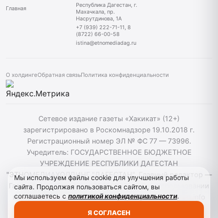
Республика Дагестан, г.
Главная
Махачкала, пр.
Насрутдинова, 1А
+7 (939) 222-71-11, 8
(8722) 66-00-58
istina@etnomediadag.ru
О холдинге
Обратная связь
Политика конфиденциальности
Сетевое издание газеты «Хакикат» (12+)
зарегистрировано в Роскомнадзоре 19.10.2018 г.
Регистрационный номер ЭЛ № ФС 77 — 73996.
Учредитель: ГОСУДАРСТВЕННОЕ БЮДЖЕТНОЕ
УЧРЕЖДЕНИЕ РЕСПУБЛИКИ ДАГЕСТАН
"ЭТНОМЕДИАХОЛДИНГ "ДАГЕСТАН". Главный редактор —
Мы используем файлы cookie для улучшения работы
Гасанов Т. М. Телефон: +79392227111. При использовании
сайта. Продолжая пользоваться сайтом, вы
соглашаетесь с
политикой конфиденциальности
.
материалов сайта активная гиперссылка на hakikat.info
обязательна. ©️ 2018-2023 РД «Сетевое издание
Я СОГЛАСЕН