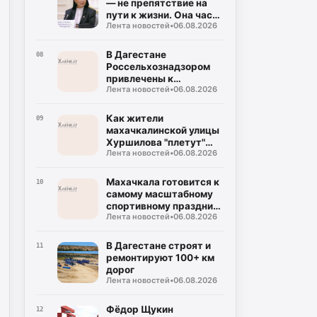
— не препятствие на
пути к жизни. Она часть
Лента новостей
•
06.08.2026
подготовки к этой
жизни»
В Дагестане
08
Россельхознадзором
привлечены к
Лента новостей
•
06.08.2026
ответственности 22
заведения общепита
Как жители
09
махачкалинской улицы
Хуршилова "плетут"
Лента новостей
•
06.08.2026
победу
Махачкала готовится к
10
самому масштабному
спортивному празднику
Лента новостей
•
06.08.2026
года
В Дагестане строят и
11
ремонтируют 100+ км
дорог
Лента новостей
•
06.08.2026
Фёдор Щукин
12