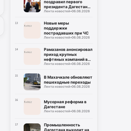
поздравил первого
президента Дагестана
Лента новостей
•
06.08.2026
Муху Алиева с днём
рождения
Новые меры
13
поддержки
пострадавших при ЧС
Лента новостей
•
06.08.2026
Рамазанов анонсировал
14
приход крупных
нефтяных компаний в
Лента новостей
•
06.08.2026
Дагестан
15
В Махачкале обновляют
пешеходные переходы
Лента новостей
•
06.08.2026
16
Мусорная реформа в
Дагестане
Лента новостей
•
06.08.2026
Промышленность
17
Дагестана выходит на