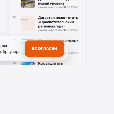
новый уровень
Лента новостей
•
06.08.2026
Дагестан может стать
18
«Просветительским
регионом года»
Лента новостей
•
06.08.2026
Межевание земельных
19
участков стало
, вы
Я СОГЛАСЕН
обязательным
х браузера.
Лента новостей
•
06.08.2026
Как защитить
20
недвижимость через
СНИЛС
Лента новостей
•
06.08.2026