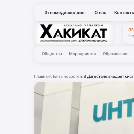
Этномедиахолдинг
О нас
Контакт
ПР
Хакикат
Не
Общество
Мероприятия
Образование
Главная
/
Лента новостей
/
В Дагестане внедрят сист