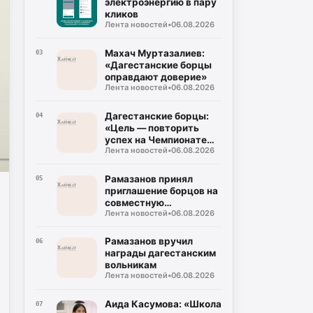
электроэнергию в пару
кликов
Лента новостей
•
06.08.2026
Махач Муртазалиев:
03
«Дагестанские борцы
оправдают доверие»
Лента новостей
•
06.08.2026
Дагестанские борцы:
04
«Цель — повторить
успех на Чемпионате
Лента новостей
•
06.08.2026
мира»
Рамазанов принял
05
приглашение борцов на
совместную
Лента новостей
•
06.08.2026
тренировку
Рамазанов вручил
06
награды дагестанским
вольникам
Лента новостей
•
06.08.2026
Аида Касумова: «Школа
07