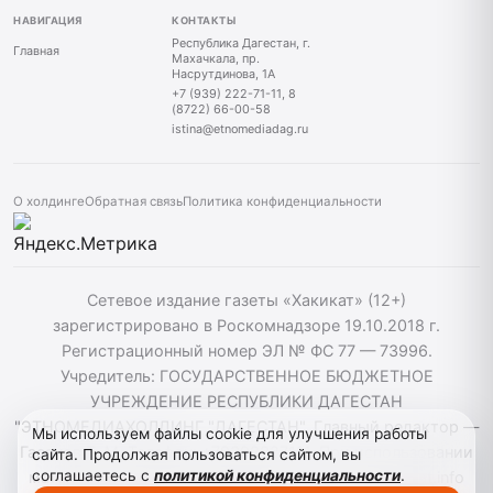
НАВИГАЦИЯ
КОНТАКТЫ
Республика Дагестан, г.
Главная
Махачкала, пр.
Насрутдинова, 1А
+7 (939) 222-71-11, 8
(8722) 66-00-58
istina@etnomediadag.ru
О холдинге
Обратная связь
Политика конфиденциальности
Сетевое издание газеты «Хакикат» (12+)
зарегистрировано в Роскомнадзоре 19.10.2018 г.
Регистрационный номер ЭЛ № ФС 77 — 73996.
Учредитель: ГОСУДАРСТВЕННОЕ БЮДЖЕТНОЕ
УЧРЕЖДЕНИЕ РЕСПУБЛИКИ ДАГЕСТАН
"ЭТНОМЕДИАХОЛДИНГ "ДАГЕСТАН". Главный редактор —
Мы используем файлы cookie для улучшения работы
Гасанов Т. М. Телефон: +79392227111. При использовании
сайта. Продолжая пользоваться сайтом, вы
соглашаетесь с
политикой конфиденциальности
.
материалов сайта активная гиперссылка на hakikat.info