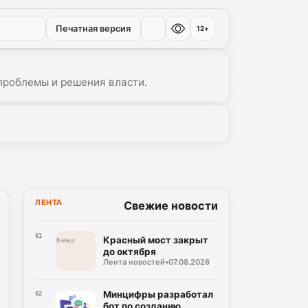
Печатная версия
12+
проблемы и решения власти.
ЛЕНТА
Свежие новости
01
Красный мост закрыт
до октября
Лента новостей
•
07.08.2026
Минцифры разработал
02
бот по созданию