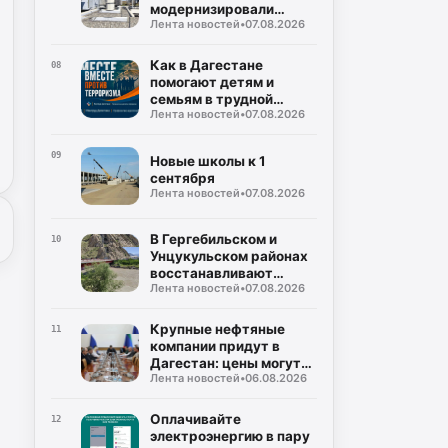
модернизировали
Лента новостей
•
07.08.2026
подстанцию
Как в Дагестане
08
помогают детям и
семьям в трудной
Лента новостей
•
07.08.2026
ситуации
09
Новые школы к 1
сентября
Лента новостей
•
07.08.2026
В Гергебильском и
10
Унцукульском районах
восстанавливают
Лента новостей
•
07.08.2026
дороги
Крупные нефтяные
11
компании придут в
Дагестан: цены могут
Лента новостей
•
06.08.2026
снизиться!
Оплачивайте
12
электроэнергию в пару