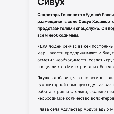
Сивух
Секретарь Генсовета «Единой Росс
размещения в селе Сивух Хасавюрто
представителями спецслужб. Он под
всем необходимым.
«Для людей сейчас важен постоянный
меры власти предпринимают и будут
отметил необходимость создать гру
специалистов Минстроя для обследо
Якушев добавил, что все регионы вк
гуманитарной помощью едут из разны
работать ровно столько, сколько н
необходимое количество волонтёров
Глава села Адильотар Абдуркадыр Ма