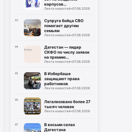
корпусов
Лента новостей
•
07.08.2026
национальных языков
народов Дагестана
Супруга бойца СВО
03
помогает другим
семьям
Лента новостей
•
07.08.2026
Дагестан — лидер
04
СКФО по числу заявок
на премию
Лента новостей
•
07.08.2026
«Знание.Премия —
2026»
В Избербаше
05
защищают права
работников
Лента новостей
•
07.08.2026
06
Легализовано более 27
тысяч человек
Лента новостей
•
07.08.2026
В восьми селах
07
Дагестана