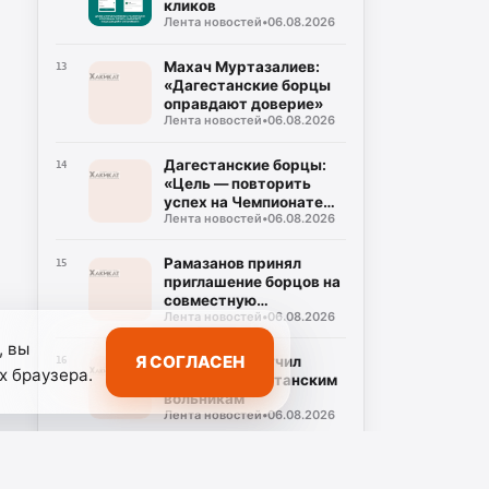
кликов
Лента новостей
•
06.08.2026
Махач Муртазалиев:
13
«Дагестанские борцы
оправдают доверие»
Лента новостей
•
06.08.2026
Дагестанские борцы:
14
«Цель — повторить
успех на Чемпионате
Лента новостей
•
06.08.2026
мира»
Рамазанов принял
15
приглашение борцов на
совместную
Лента новостей
•
06.08.2026
тренировку
, вы
Я СОГЛАСЕН
Рамазанов вручил
16
х браузера.
награды дагестанским
вольникам
Лента новостей
•
06.08.2026
Аида Касумова: «Школа
17
— не препятствие на