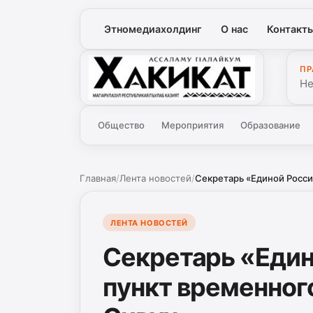
Этномедиахолдинг
О нас
Контакт
ПР
Хакикат
Не
Общество
Мероприятия
Образование
Главная
/
Лента новостей
/
Секретарь «Единой Росси
ЛЕНТА НОВОСТЕЙ
Секретарь «Един
пункт временног