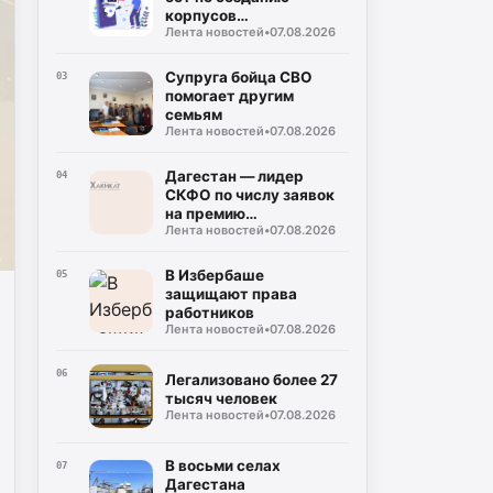
корпусов
Лента новостей
•
07.08.2026
национальных языков
народов Дагестана
Супруга бойца СВО
03
помогает другим
семьям
Лента новостей
•
07.08.2026
Дагестан — лидер
04
СКФО по числу заявок
на премию
Лента новостей
•
07.08.2026
«Знание.Премия —
2026»
В Избербаше
05
защищают права
работников
Лента новостей
•
07.08.2026
06
Легализовано более 27
тысяч человек
Лента новостей
•
07.08.2026
В восьми селах
07
Дагестана