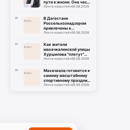
пути к жизни. Она часть
Лента новостей
•
06.08.2026
подготовки к этой
жизни»
В Дагестане
18
Россельхознадзором
привлечены к
Лента новостей
•
06.08.2026
ответственности 22
заведения общепита
Как жители
19
махачкалинской улицы
Хуршилова "плетут"
Лента новостей
•
06.08.2026
победу
Махачкала готовится к
20
самому масштабному
спортивному празднику
Лента новостей
•
06.08.2026
года