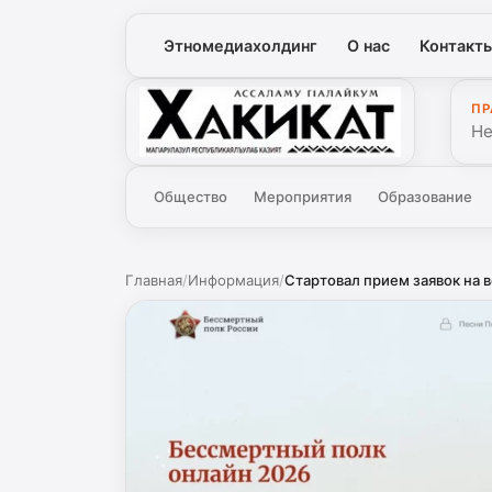
Этномедиахолдинг
О нас
Контакт
ПР
Хакикат
Не
Общество
Мероприятия
Образование
Главная
/
Информация
/
Стартовал прием заявок на в