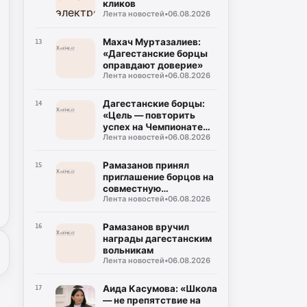
кликов
Лента новостей
•
06.08.2026
Махач Муртазалиев:
13
«Дагестанские борцы
оправдают доверие»
Лента новостей
•
06.08.2026
Дагестанские борцы:
14
«Цель — повторить
успех на Чемпионате
Лента новостей
•
06.08.2026
мира»
Рамазанов принял
15
приглашение борцов на
совместную
Лента новостей
•
06.08.2026
тренировку
Рамазанов вручил
16
награды дагестанским
вольникам
Лента новостей
•
06.08.2026
Аида Касумова: «Школа
17
— не препятствие на