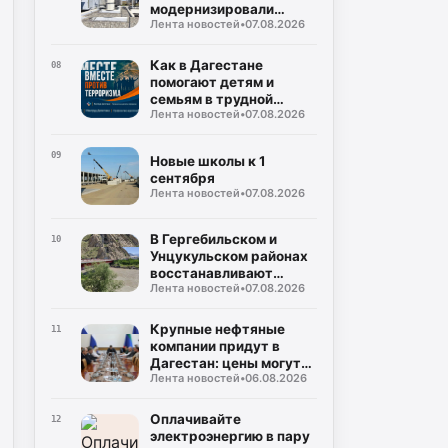
модернизировали
Лента новостей
•
07.08.2026
подстанцию
Как в Дагестане
08
помогают детям и
семьям в трудной
Лента новостей
•
07.08.2026
ситуации
09
Новые школы к 1
сентября
Лента новостей
•
07.08.2026
В Гергебильском и
10
Унцукульском районах
восстанавливают
Лента новостей
•
07.08.2026
дороги
Крупные нефтяные
11
компании придут в
Дагестан: цены могут
Лента новостей
•
06.08.2026
снизиться!
Оплачивайте
12
электроэнергию в пару