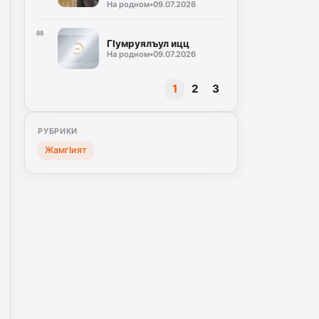
На родном
•
09.07.2026
08
ГIумруялъул ицц
На родном
•
09.07.2026
1
2
3
РУБРИКИ
ЖамгIият