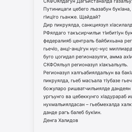
СКФОялдагун Дагъистаналда газалъухъ
Путиницаги цебего лъазабун букIана, 
гIицIго гьанже. Щайдай?
Дир пикруялда, санкциязул хIасилалда
РФялдаго такъсирчилъи тIибитIун бук
федералияб централъ байбихьана реги
гьечIо, анцI-анцIгун нус-нус миллиар
буго цогидал регионазулги, амма ахI
СКФОялъул регионазул хIакъалъулъ.
Регионазул халгьабиялдалъу­н ва бакI
пикруялда, гьеб масъала тIубазе гьеч
божуларо ришватчилъиялде дандеян а
ургъунго ва цебеккунго хIадурараб и
нухмалъиялдасан – гьебмехалда халк
данде рагъ балеб букIин.
Денга Халидов