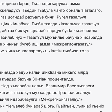
и­гьаризе гIарац. Гьел «цIигьарула», амма
 ккеледухъ. Гьедин гьабула чанго соналъ тIатIалаго.
б газ цогидаб рахъалъе бичи. Ругел газалъул
цIикIкIинабула. Гьебмехалда хIажалъула газалъу­л
», ай газ бикъун щвараб гIар­цул бутIа кьезе ккола
Iиабилеб нух – газалъул мухъилъе бачуна хIи­сабалда
лъе хIинкъи бугеб иш, амма «межрегионгазазул»
е хIинкъи ккеларедухъ хIалтIи гьабизе тола.
аниязда хадуб налъи цIи­кIкIана микьго млрд
л къадар бахуна 30-гIан проценталде.
ги тIад хъварабги налъи. Владимир Васильевасги
риятияз газалъул мухъалде рогIрал рачиналъул
ихъиял идарабазулги «Межрегионгазалъул»
» тIегьалеб букIараб цIогь. Гьайгьай, лъикIаб гьечIо