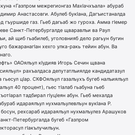
ккуна «Газ­пром межрегионгаз МахIач­хъа­ла» абураб
димир Анастасовги. Абулеб букIана, Дагъистаналда
д гъуршиде газ. Гьеб дагьаб жо гуроха. Амма гIемер
цеве Санкт-Петербургалде щваравлъи ва Раул
и, ай щиб гьабилеб, уголовнияб дело рагьун бугин
го бажаранагIан хехго улка-ракь те­йин абун. Ва
наго.
нефть» ОАОялъул кIудияв Игорь Сечин щвана
сиялъул» рахъалдаса депутатлъиялде кандидатазул
а гьесул цIар. СКФОялъул газалъухъ бугеб налъиялъул
алъул 40 процент), гьес тIалаб гьабуна гьеб
къотIарал тадбирал гIуцIеян абун. Гьеб мехалда
бу­раб идараялъул нухмалъулевлъун вукIана Р.
ъ босун, рехсараб идараялъул нухмалъулез Арашуков
 Санкт-Петербургалда бугеб «Газпром
кторасул гIакълучилъун.