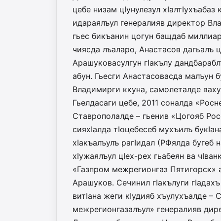
цебе низам цIунулезул хIалтIухъабаз 
идараялъул генералияв директор Вла
гьес бикъанин цогун бащдаб милли­ар
чиясда лъаларо, Анастасов дагьалъ 
Арашуковасулгун гIакълу дандбараблъ
абун. Гьесги Анастасовасда малъун бу
Владимирги ккуна, самолеталде ваху
Гьелдасаги цебе, 2011 соналда «Рос
Ставрополалде – гьенив «Цогояб Рос
сияхIалда тIоцебесеб му­хъилъ букIан
хIакъалъулъ рагIидал (РФялда бугеб н
хIужаялъул цIех-рех гьабеян ва чIван
«Газпром межрегионгаз Пятигорск» а
Арашуков. Сечинил гIакълуги гIадах
витIана жеги кIудияб хъулухъалде –
межрегионгазалъул» генералияв дире