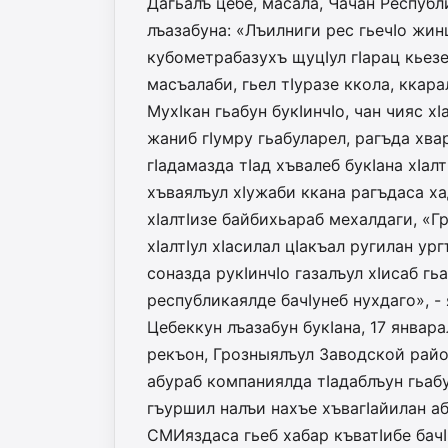
Дагьалъ цебе, масала, Чачан Респуб
лъазабуна: «Лъилниги рес гьечIо жинц
кубометрабазухъ щуцIул гIарац кьезе
масъалаби, гьел тIуразе ккола, ккара
МухIкан гьабун букIинчIо, чан чияс хI
жаниб гIумру гьабуларел, рагъ­да хва
гIадамазда тIад хъвалеб букIана хIалт
хъваялъул хIужаби ккана рагъдаса х
хIалтIизе байбихьараб мехалдаги, «
хIалтIул хIасилал цIакъал ругилан ур
соназда рукIинчIо газалъул хIисаб гь
республикаялде бачIунеб нухдаго», - 
Цебеккун лъазабун букIана, 17 январ
рекъон, Грозныялъул Заводской райо
абураб компаниялда тIадаблъун гьабу
гъуршил налъи нахъе хъвагIайилан аб
СМИяздаса гьеб хабар къватIибе бачI