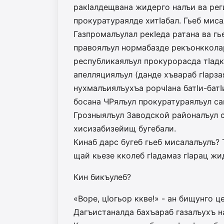
ракIалдещвана жидерго налъи ва рег
прокуратураялде хитIабал. Гьеб миса
Газпромалъулал рекIеда ратана ва гь
правоялъул нормабазде рекъонкколар
республикаялъул прокурорасда тIад
апелляциялъул (данде хъвараб гIарза
нухмалъиялъухъа рорчIана батIи-батIи
босана ЧРялъул прокуратурая­лъул сай
Грозныялъул Заводской районалъул с
хисизабизейищ бугебали.
Кинаб дарс бугеб гьеб мисала­лъулъ? 
щай кье­зе кколеб гIадамаз гIарац жид
Кин бикъулеб?
«Воре, цIогьор ккве!» - ан бищунго ц
Дагъистаналда бахъараб газалъухъ на