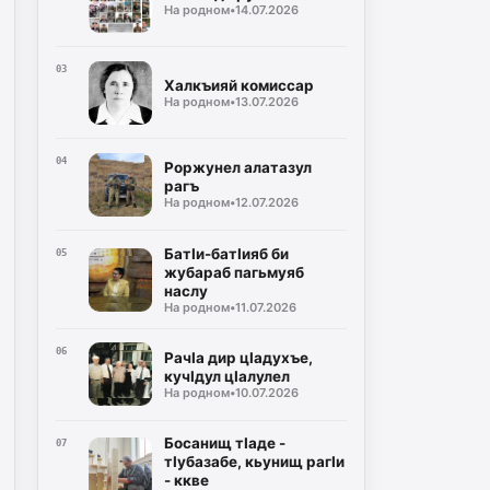
На родном
•
14.07.2026
03
Халкъияй комиссар
На родном
•
13.07.2026
04
Роржунел алатазул
рагъ
На родном
•
12.07.2026
БатӀи-батӀияб би
05
жубараб пагьмуяб
наслу
На родном
•
11.07.2026
06
РачIа дир цIадухъе,
кучIдул цIалулел
На родном
•
10.07.2026
Босанищ тIаде -
07
тIубазабе, кьунищ рагIи
- ккве