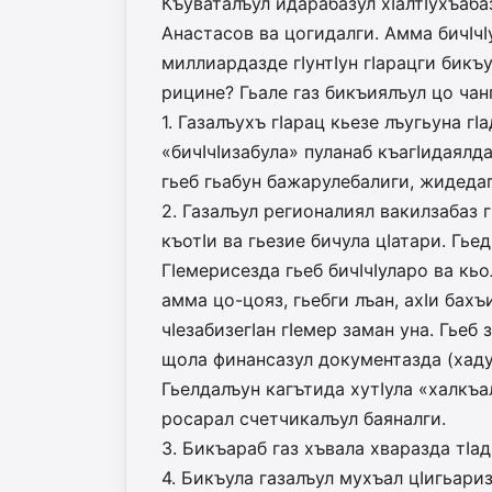
Къуваталъул идарабазул хIалтIухъабаз
Анастасов ва цогидалги. Амма бичIчI
миллиардазде гIунтIун гIарацги бикъу
рицине? Гьале газ бикъиялъул цо чанг
1. Газалъухъ гIарац кьезе лъугьуна г
«бичIчIизабула» пуланаб къагIидаялда
гьеб гьабун бажарулебалиги, жидедаг
2. Газалъул регионалиял вакилзабаз 
къотIи ва гьезие бичула цIатари. Гье
ГIемерисезда гьеб бичIчIуларо ва кьо
амма цо-цояз, гьебги лъан, ахIи бах
чIезабизегIан гIемер заман уна. Гьеб
щола финансазул до­кументазда (хаду
Гьел­далъун кагътида хутIула «хал­къ
росарал счетчика­лъу­л баяналги.
3. Бикъараб газ хъвала хваразда тIа
4. Бикъула газалъул мухъа­л цIигьариз