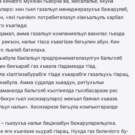
 кинабго мухIкан гьабуна ва, мисалалъе, ккуна
уларо: кин гьел газалъул менеджеразухъа бажарулеб,
н, «яхI гьечIел» потребителазул хIакъалъулъ харбал
о къагIида:
Iадамал, амма газалъул компания­лъул вакилас гьезда
 рекъон, налъи тIаса хъвагIазе бегьулин абун. Кин
о лъалеб батилаха.
гьабула бакIалъул предпринимателазулгун балъгояб
дин бикъараб газ хъвала гIадамазда тIад.
ла хIалтIизабурабги тIаде хъварабги газалъухъ гIарац,
ъинабула. Амма судалде хьвадун, ритIухълъи
 заманалда балъгояб къотIиялда гъол­басаразе рес
бккун гьел хиси­заруларо) мекъал баянал хъвазе.
а­лъул налъи». Хисизаризе бегьула компьютералде
д – гьезухъа налъи бецIизабун бажаруларелъулха.
е яги къачIазе кьураб гIарац. Нухда газ биличIого бу­