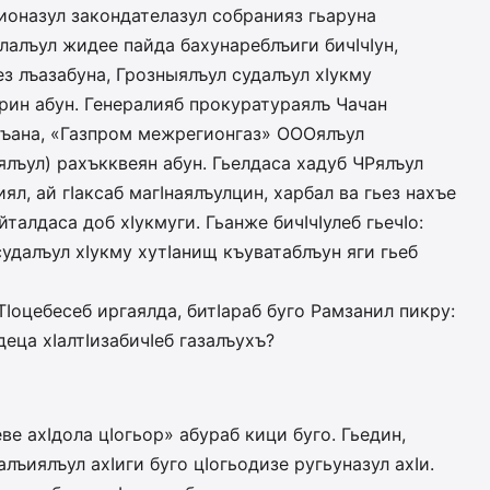
ионазул закондателазул собранияз гьаруна
лалъул жидее пайда бахунареблъиги бичIчIун,
ез лъазабуна, Грозныялъул судалъул хIукму
ин абун. Генералияб прокуратураялъ Чачан
къана, «Газпром межрегионгаз» ОООялъул
ялъул) рахъкквеян абун. Гьелдаса хадуб ЧРялъул
ял, ай гIаксаб магIнаялъулцин, харбал ва гьез нахъе
талдаса доб хIукмуги. Гьанже бичIчIулеб гьечIо:
удалъул хIукму хутIанищ къуватаблъун яги гьеб
ТIоцебесеб иргаялда, би­тIараб буго Рамзанил пикру:
е­ца хIалтIизабичIеб газалъухъ?
еве ахIдола цIогьор» абураб кици буго. Гьедин,
лъиялъул ахIиги буго цIогьодизе ругьуназул ахIи.