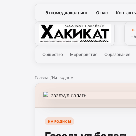
Этномедиахолдинг
О нас
Контакт
ПР
Хакикат
Не
Общество
Мероприятия
Образование
Главная
/
На родном
НА РОДНОМ