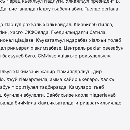
 гIарац кьеялъул гIадлуги. Улкаялъул президент В.
Дагъистаналда гIадлу гьабеян абун. Гьелде регIана
 гIарцул рахъалъ хIал­къайдал. КIиабилеб гIилла,
Iин, хасго СКФОялда. Гьединлъидалги батила,
онал цIацIазе. Къуваталъул идарабаз хIалхьи толеб
дал рикъарал хIакимзабазе. Централъ рахIат хвезабун
и бахъунеб буго, СМИязе «цIакъго рокьулелъул»,
алъул хIакимзаби жанир тIа­­миялдалъун, дир
Iо. Хъуй гIе­мерлъила, амма хайир ккеларо. Халкъ
бун тIоритIулел тадбиразда. Камуларо, гьеб
ш бугилан абулелги. Байбихьизе ккола тIадегIанаб
ъалда бичIчIила хIакъикъаталдаги ришватчилъиялде