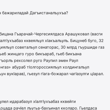
ун бажариладай Дагъистаналъухъа?
бицана Гъарачай-Чер­ге­сиялдаса Арашуковал (васги
IалтIухъабаз кквеялъул хIа­къалъулъ. Бицунеб буго, 32
иялъул советалъул сенаторас, 30 млрд гъуршиде газ
гьеб жинцаго гуро бикъараб, гьеб бикъана
а гъорлъ рехсолел руго Раупил эмен Раул
нгаз» абураб тIолгороссиялъул холдингалъул
н вукIарав), гьезул гIа­га-божарал чагIазулги цIарал.
лел идарабазул хIалтIухъабаз кквейги
оцада рачIел лъугьа-ба­хъинал кколаро. Гьелдаса