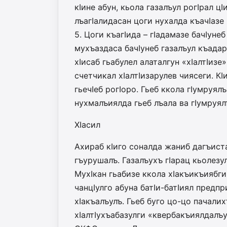
кIине абун, кьола газалъул рогIрал цI
лъагIалидасан цоги нухалда къа­чIазе
5. Цоги къагIида – гIадамазе бачIуне
мухъаздаса бачIунеб газалъул къадар 
хIисаб гьабулел алаталгун «хIал­тIизе
счетчикал хIал­тIизарулев чиясеги. К
гьечIеб рогIоро. Гьеб ккола гIумруя
нухмалъиялда гьеб лъала ва гIумруялъ
ХIасил
Ахираб кIиго соналда жаниб дагъис­т
гъурушалъ. Газалъухъ гIарац кьолезу
МухIкан гьабизе ккола хIа­къи­къияб
чанцIулго абуна батIи-батIиял предп
хIакъалъулъ. Гьеб буго цо-цо пачал
хIалтIухъабазулги «квербакъиялдалъун