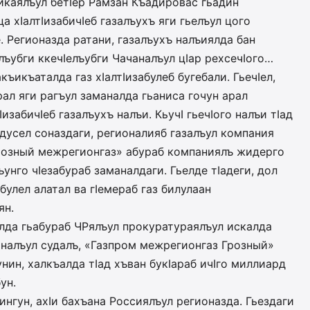
ликаялъул бетIер Рамзан Къадировас гьадин
а хIалтIизабичIеб газалъухъ яги гьелъул цого
. Регионазда ратани, газалъухъ налъиялда бан
лъубги ккечIелъубги Чачана­лъул цIар рехсечIого…
акъикъаталда газ хIалтIизабулеб бугебали. Гье­чIел,
рал яги рагъул заманалда гьа­ниса гочун арал
IизабичIеб газа­лъухъ налъи. КьучI гьечIого налъи тIад
адусел соназдаги, регионалияб газалъул компания
Грозный межрегионгаз» абураб компаниялъ жидерго
гъунго чIезабураб заманалдаги. Гьелде тIадеги, дол
абулел алатал ва гIемераб газ билулаан
ян.
алда гьабураб ЧРялъул прокуратураялъул искалда
налъу­л судалъ, «Газпром межрегионгаз Грозный»
нин, халкъалда тIад хъван букIараб ичIго миллиард
ун.
ингун, ахIи бахъана Россиялъул регионазда. Гьездаги