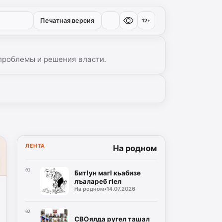
Печатная версия
12+
проблемы и решения власти.
ЛЕНТА
На родном
01
БитIун магI кьабизе
лъалареб гIел
На родном
•
14.07.2026
02
СВОялда ругел ташал