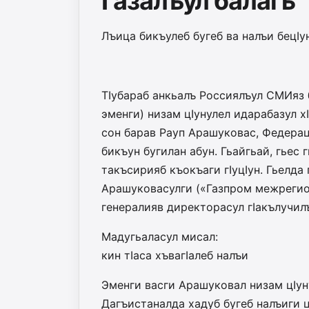
Газалъул балагь
Лъица бикъулеб бугеб ва налъи бецI
ТIубараб анкьалъ Россия­лъул СМИяз 
эмен­ги) низам цIунулел идараба­зул х
сон барав Рауп Арашуковас, Федерац
бикъун бугилан абун. Гьайгьай, гьес 
такъсирияб къокъа­ги гIуцIун. Гьелд
Арашуковасулги («Газпром межрегио
генералияв директорасул гIакъ­лучилъу
Мадугьаласул мисал:
кин тIаса хъвагIалеб налъи
Эменги васги Арашуковал низам цIуну
Дагъистаналда хадуб бугеб налъиги ц