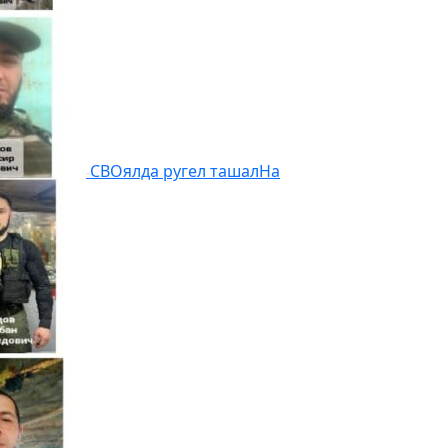
СВОялда ругел ташал
На