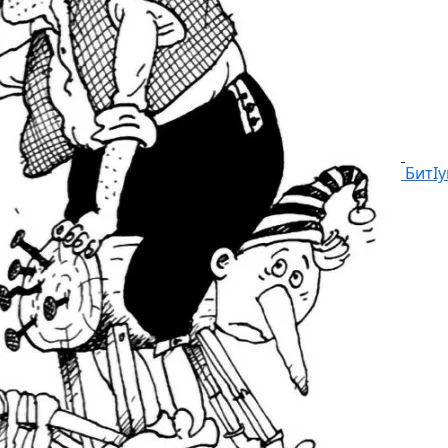
БитIу