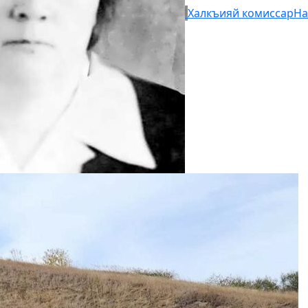
Халкъияй комиссар
На