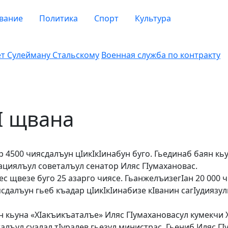
вание
Политика
Спорт
Культура
ет Сулейману Стальскому
Военная служба по контракту
I щвана
р 4500 чиясдалъун цIикIкIинабун буго. Гьединаб баян кь
циялъул советалъул сенатор Иляс ГIумахановас.
ес щвезе буго 25 азарго чиясе. ГьанжелъизегIан 20 000 ч
алъун гьеб къадар цIикIкIинабизе кIванин сагIу­дия­зул
ян кьуна «ХIакъикъаталъе» Иляс ГIумахановасул кумекчи ХI
ежалъул суалал тIуралев гьезул министрас. Гьениб Иляс Г