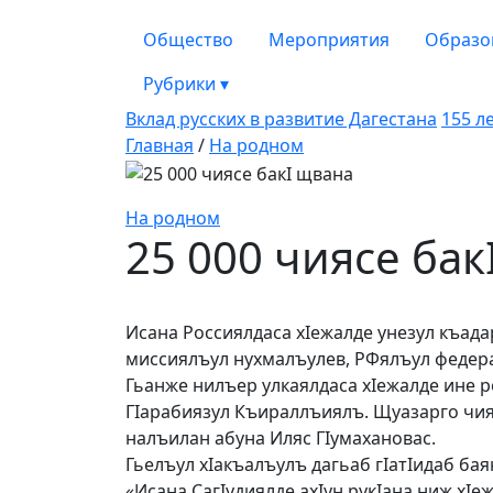
Общество
Мероприятия
Образо
Рубрики
▾
Вклад русских в развитие Дагестана
155 л
Главная
/
На родном
На родном
25 000 чиясе бак
Исана Россиялдаса хIежалде уне­зул къада
миссиялъул нухмалъулев, РФялъул федера
Гьанже нилъер улкаялдаса хIе­жалде ине р
ГIарабиязул Къираллъиялъ. Щуазарго чиясд
налъилан абуна Иляс ГIу­ма­ха­но­вас.
Гьелъул хIакъалъулъ дагьаб гIа­тIи­даб ба
«Исана СагIудиялде ахIун ру­кIана ниж хI