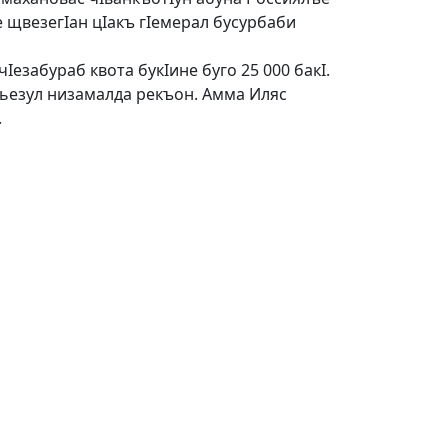
 щвезегIан цIакъ гIемерал бусурбаби
Iезабураб квота букIине буго 25 000 бакI.
гьезул низамалда рекъон. Амма Иляс
.