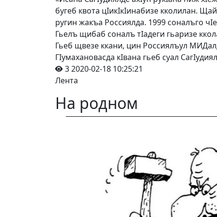
бугеб квота цIи­кIкIинабизе кколилан. Щ
ругин жакъа Россиялда. 1999 соналъго чIе
Гьелъ щибаб соналъ тIадеги гьаризе кколаа
Гьеб щвезе ккани, цин Россиялъул МИДалд
ГIумахановасда кIвана гьеб суал СагIудиял
3
2020-02-18 10:25:21
Лента
На родном