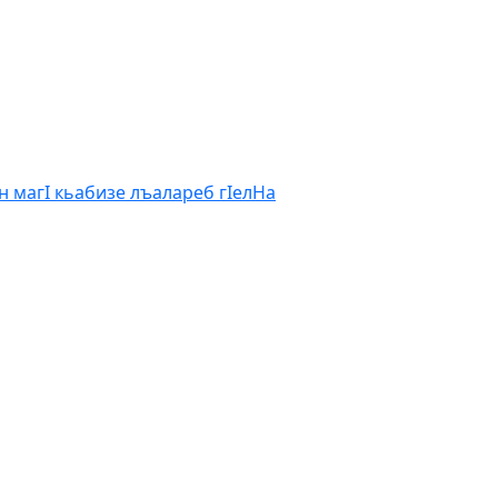
н магI кьабизе лъалареб гIел
На