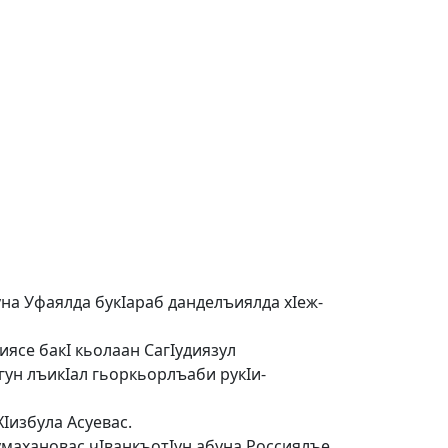
уна Уфаялда букIараб данделъиялда хIеж-
иясе бакI кьолаан СагIудиязул
гун лъикIал гьоркьорлъаби ру­кIи­
из­бу­ла Асуевас.
Iумахановас чIванкъотIун абу­на Россиялъе