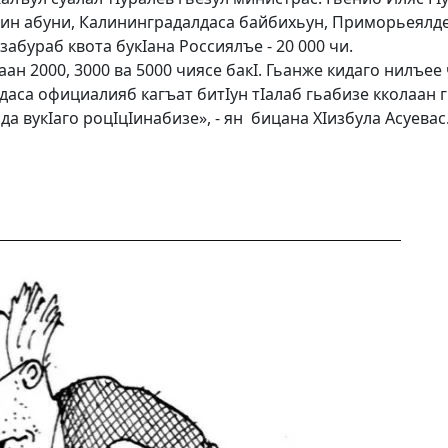
айин абуни, Калининградалдаса байбихьун, Приморьеялде
забураб квота букIана Россиялъе - 20 000 чи.
н 2000, 3000 ва 5000 чиясе бакI. Гьанже кидаго нилъее ч
аса официалияб кагъат битIун тIалаб гьабизе кколаан 
да вукIаго роцIцIинабизе», - ян бицана ХIизбула Асуевас