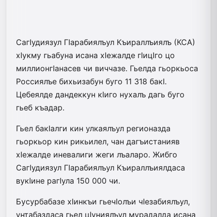
СагIудиязул ГIарабиялъул Къираллъиялъ (КСА)
хIукму гьабуна исана хIежалде гIицIго цо
миллионгIанасев чи виччазе. Гьелда гьоркьоса
Россиялъе бихьизабун буго 11 318 бакI.
Цебеялде дандеккун кIиго нухалъ дагь буго
гьеб къадар.
Гьел бакIалги кин улкаялъул регионазда
гьоркьор кин рикьилел, чан дагъистанияв
хIежалде иневалиги жеги лъаларо. Жибго
СагIудиязул ГIарабиялъул Къираллъиялдаса
вукIине рагIула 150 000 чи.
Бусурбабазе хIинкъи гьечIолъи чIезабиялъул,
унтабаздаса гьел цIуниялъул мурадалда исана