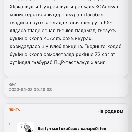
ХIежалъулги ГIумраялъулги рахъалъ КСАя­лъул
министерствоялъ цере лъурал тIалабал
гьадинал руго: хIежалде риччалел руго 65-
ялдаса т1аде сонал гьечIел гIадамал; гьезухъ
букIине ккола КСАялъ рахъ ккураб,
ковидалдаса цIунулеб вакцина. Гьединго кодоб
букIине ккола самолёталда рекIине 72 сагIат
хутIидал гьабураб ПЦР-тесталъул хIасил.
7
2022-04-28 09:48:38
ЛЕНТА
На родном
01
БитIун магI кьабизе лъалареб гIел