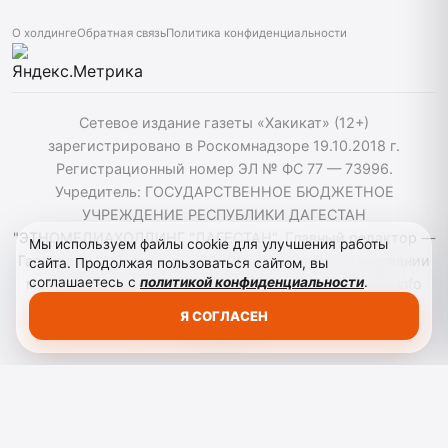
О холдинге
Обратная связь
Политика конфиденциальности
Сетевое издание газеты «Хакикат» (12+)
зарегистрировано в Роскомнадзоре 19.10.2018 г.
Регистрационный номер ЭЛ № ФС 77 — 73996.
Учредитель: ГОСУДАРСТВЕННОЕ БЮДЖЕТНОЕ
УЧРЕЖДЕНИЕ РЕСПУБЛИКИ ДАГЕСТАН
"ЭТНОМЕДИАХОЛДИНГ "ДАГЕСТАН". Главный редактор —
Мы используем файлы cookie для улучшения работы
Гасанов Т. М. Телефон: +79392227111. При использовании
сайта. Продолжая пользоваться сайтом, вы
соглашаетесь с
политикой конфиденциальности
.
материалов сайта активная гиперссылка на hakikat.info
обязательна. ©️ 2018-2023 РД «Сетевое издание
Я СОГЛАСЕН
«Хакикат».