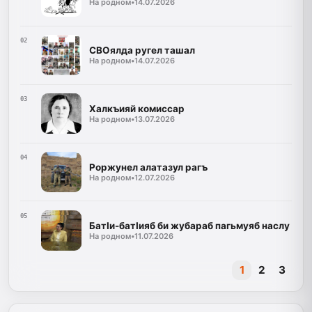
На родном
•
14.07.2026
02
СВОялда ругел ташал
На родном
•
14.07.2026
03
Халкъияй комиссар
На родном
•
13.07.2026
04
Роржунел алатазул рагъ
На родном
•
12.07.2026
05
БатӀи-батӀияб би жубараб пагьмуяб наслу
На родном
•
11.07.2026
1
2
3